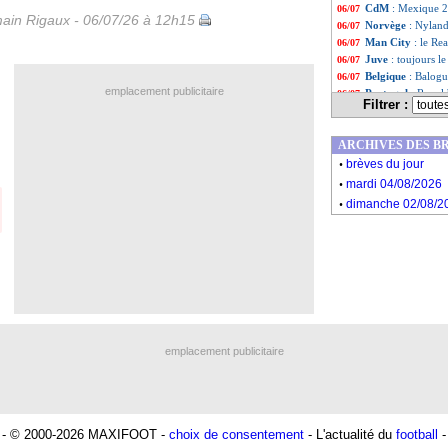
CdM
: Mexique 2-
06/07
ain Rigaux - 06/07/26 à 12h15
Norvège
: Nyland
06/07
Man City
: le Re
06/07
Juve
: toujours le
06/07
Belgique
: Balogu
06/07
emplacement publicitaire
Portugal
: Ronald
06/07
Filtrer :
Brésil
: C. Ancelo
06/07
Espagne
: De la 
06/07
ARCHIVES DES B
Mexique-Anglet
06/07
.
Norvège
: un tra
06/07
brèves du jour
.
Brésil
: Neymar di
06/07
mardi 04/08/2026
Norvège
: Haalan
06/07
.
dimanche 02/08/2
EdF
: Wenger lou
06/07
Brésil
: Marquinho
06/07
Norvège
: Haalan
06/07
Brésil
: Neymar c
06/07
Liste des brève
...
Liste des brève
...
emplacement publicitaire
- © 2000-2026 MAXIFOOT -
choix de consentement
- L'actualité du
football
-