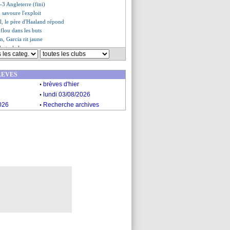
3 Angleterre (fini)
 savoure l'exploit
al, le père d'Haaland répond
 flou dans les buts
n, Garcia rit jaune
o tacle la presse
tti - "un nouveau cycle"
Fuente se méfie de Ronaldo
REVES
erre
: coup d'envoi repoussé
.
vail bien fait pour Solbakken
brèves d'hier
t stop !
.
lundi 03/08/2026
d ne s'explique pas
.
026
Recherche archives
e l'apport de l'immigration
s assume après l'élimination
d, un match létal
omme Thiago Silva
s du dim. 5 juillet 2026
s du sam. 4 juillet 2026