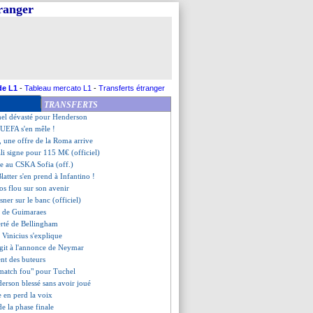
tranger
bitre, Bellingham se contient
derson va subir une opération
 s'active pour Akliouche
in prêté au CD Nacional (off.)
Nancy dans la short-list
etico, c'est bouclé
Luis sur le banc (officiel)
de L1
-
Tableau mercato L1
-
Transferts étranger
uisse a signé (officiel)
TRANSFERTS
n, le sélectionneur enrage
hel dévasté pour Henderson
'UEFA s'en mêle !
 une offre de la Roma arrive
li signe pour 115 M€ (officiel)
le au CSKA Sofia (off.)
latter s'en prend à Infantino !
s flou sur son avenir
sner sur le banc (officiel)
se de Guimaraes
ierté de Bellingham
, Vinicius s'explique
agit à l'annonce de Neymar
ent des buteurs
"match fou" pour Tuchel
erson blessé sans avoir joué
e en perd la voix
de la phase finale