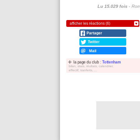
Lu 15.029 fois
- Rom
afficher les réactions (6)
Partager
Twitter
Mail
la page du club :
Tottenham
bilan, stats, réultats, calendrier,
effectif, tranferts, ...