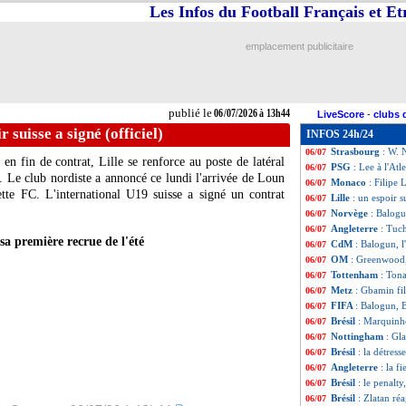
Les Infos du Football Français et E
Sunderland
: Mon
06/07
CdM
: Balogun, 
06/07
Angleterre
: Tuch
06/07
emplacement publicitaire
Lille
: Önal se ra
06/07
Belgique
: Balogu
06/07
Angleterre
: l'ar
06/07
Angleterre
: Hen
06/07
publié le
06/07/2026 à 13h44
LiveScore
-
clubs 
Monaco
: le PSG
06/07
ir suisse a signé (officiel)
INFOS 24h/24
PSG
: Renato Mar
06/07
Strasbourg
: W. 
06/07
n fin de contrat, Lille se renforce au poste de latéral
PSG
: Lee à l'Atl
06/07
. Le club nordiste a annoncé ce lundi l'arrivée de Loun
Monaco
: Filipe 
06/07
te FC. L'international U19 suisse a signé un contrat
Lille
: un espoir s
06/07
Norvège
: Balogu
06/07
Angleterre
: Tuc
06/07
sa première recrue de l'été
CdM
: Balogun, l
06/07
OM
: Greenwood,
06/07
Tottenham
: Tona
06/07
Metz
: Gbamin fi
06/07
FIFA
: Balogun, B
06/07
Brésil
: Marquinho
06/07
Nottingham
: Gla
06/07
Brésil
: la détres
06/07
Angleterre
: la f
06/07
Brésil
: le penalty
06/07
Brésil
: Zlatan ré
06/07