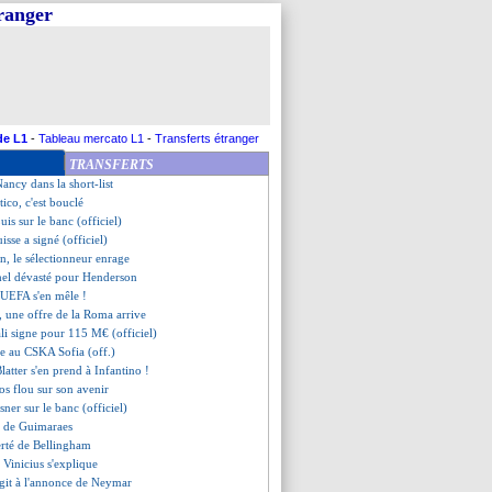
tranger
aco veut récupérer Adingra
Trump confirme son intervention
el détruit l'arbitrage
pproche
n, Courtois s'en fiche
bitre, Bellingham se contient
derson va subir une opération
de L1
-
Tableau mercato L1
-
Transferts étranger
 s'active pour Akliouche
TRANSFERTS
in prêté au CD Nacional (off.)
Nancy dans la short-list
etico, c'est bouclé
Luis sur le banc (officiel)
uisse a signé (officiel)
n, le sélectionneur enrage
hel dévasté pour Henderson
'UEFA s'en mêle !
 une offre de la Roma arrive
li signe pour 115 M€ (officiel)
le au CSKA Sofia (off.)
latter s'en prend à Infantino !
s flou sur son avenir
sner sur le banc (officiel)
se de Guimaraes
ierté de Bellingham
, Vinicius s'explique
agit à l'annonce de Neymar