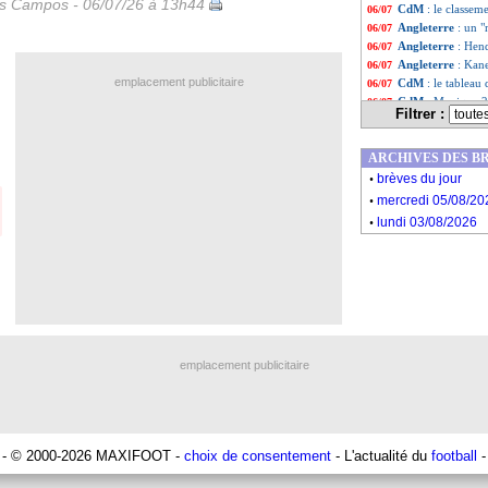
es Campos - 06/07/26 à 13h44
CdM
: le classem
06/07
Angleterre
: un 
06/07
Angleterre
: Hend
06/07
Angleterre
: Kan
06/07
emplacement publicitaire
CdM
: le tableau 
06/07
CdM
: Mexique 2-
06/07
Filtrer :
Norvège
: Nyland
06/07
Man City
: le Re
06/07
ARCHIVES DES B
Juve
: toujours le
06/07
.
Belgique
: Balogu
06/07
brèves du jour
.
Portugal
: Ronald
06/07
mercredi 05/08/20
Brésil
: C. Ancelo
06/07
.
lundi 03/08/2026
Espagne
: De la 
06/07
Mexique-Anglet
06/07
Norvège
: un tra
06/07
Brésil
: Neymar di
06/07
Norvège
: Haalan
06/07
EdF
: Wenger lou
06/07
Brésil
: Marquinho
06/07
Norvège
: Haalan
06/07
emplacement publicitaire
Brésil
: Neymar c
06/07
Liste des brève
...
Liste des brève
...
- © 2000-2026 MAXIFOOT -
choix de consentement
- L'actualité du
football
-