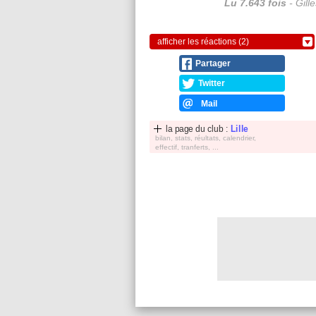
Lu 7.643 fois
- Gill
afficher les réactions (2)
Partager
Twitter
Mail
la page du club :
Lille
bilan, stats, réultats, calendrier,
effectif, tranferts, ...