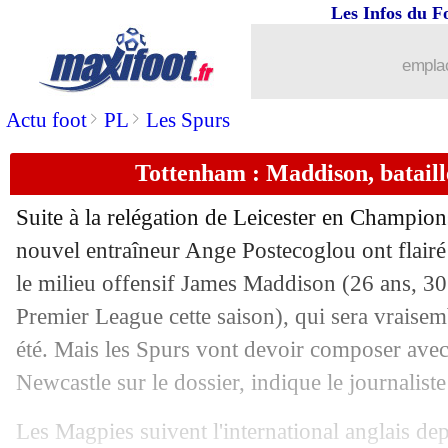
Les Infos du F
09/06
PSG
: Nagelsmann, pourquoi ça traîne
emplac
09/06
VIDEO
: De Bruyne régale les journal
>
>
Actu foot
PL
Les Spurs
09/06
Man City
: pas de favori pour Ruben 
Tottenham : Maddison, bataill
09/06
Chelsea
: Pulisic sur le départ
Suite à la relégation de Leicester en Champio
09/06
Lille
: une saison de plus pour Ismaily 
nouvel entraîneur Ange Postecoglou ont flairé 
le milieu offensif James
Maddison
(26 ans, 30
09/06
Roma
: un ultimatum pour Ndicka ?
Premier League cette saison), qui sera vraise
été. Mais les Spurs vont devoir composer avec
09/06
TFC
: Montanier va bien être licencié
Newcastle sur le dossier, indique le journalist
09/06
Lens
: Openda, Leipzig va revenir à l
Les Magpies suivent l'international anglais depu