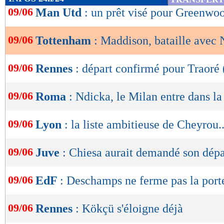
de
09/06
Man Utd
: un prêt visé pour Greenwo
lecture
09/06
Tottenham
: Maddison, bataille avec
OK
09/06
Rennes
: départ confirmé pour Traoré (
09/06
Roma
: Ndicka, le Milan entre dans la
09/06
Lyon
: la liste ambitieuse de Cheyrou..
09/06
Juve
: Chiesa aurait demandé son dépa
09/06
EdF
: Deschamps ne ferme pas la port
09/06
Rennes
: Kökçü s'éloigne déjà