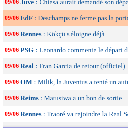
09/06
Juve
: Chiesa aurait demandé son dépa
de
lecture
09/06
EdF
: Deschamps ne ferme pas la port
OK
09/06
Rennes
: Kökçü s'éloigne déjà
09/06
PSG
: Leonardo commente le départ d
09/06
Real
: Fran Garcia de retour (officiel)
09/06
OM
: Milik, la Juventus a tenté un aut
09/06
Reims
: Matusiwa a un bon de sortie
09/06
Rennes
: Traoré va rejoindre la Real 