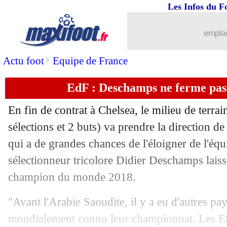
09/06
Roma
: un ultimatum pour Ndicka ?
Les Infos du F
09/06
TFC
: Montanier va bien être licencié
emplac
09/06
Lens
: Openda, Leipzig va revenir à l
>
Actu foot
Equipe de France
EdF : Deschamps ne ferme pas 
09/06
OM
: Milik, la Juve abandonne
En fin de contrat à Chelsea, le milieu de terr
09/06
EdF
: Veretout, Deschamps se justifie
sélections et 2 buts) va prendre la direction d
qui a de grandes chances de l'éloigner de l'éq
09/06
L1
: un record d'affluence historique !
sélectionneur tricolore Didier Deschamps laiss
09/06
Sociedad
: Traoré explique son choix
champion du monde 2018.
"Avant l'Arabie Saoudite, il y a eu d'autres pa
09/06
Lyon
: le flop Boateng, c'est fini (offic
mondialement connu leur championnat. Les Eta