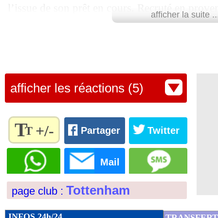
l’issue de son prêt en cours. Recruté en prov
12/06
Juve
: Thiago Motta, c'est fait ! (offici
afficher la suite ..
Lyonnais en juillet 2019, le milieu de terrain 
12/06
Inter Miami
: L. Messi - "mon dernie
face à Aston Villa et a disputé 91 matchs tout
inscrivant 10 buts. Pendant son séjour ici, Tan
12/06
Lille
: Létang retient Zhegrova
Naples et avec le club turc de Süper Lig, Galat
afficher les réactions (5)
Nous souhaitons à Tanguy le meilleur pour l’av
12/06
Bayern
: Upamecano évasif sur son av
formation anglaise dans un communiqué.
12/06
Real
: Nacho, le souhait de Carvajal
T
Pour rappel, Ndombélé a recruté pour 62 mill
+/-
T
Partager
Twitter
2019. Il s'agit toujours de l'achat le plus onére
12/06
Portugal
: Martinez encense Ronaldo
Règlez la
taille du
Mail
Tottenham officialise le départ d
texte
12/06
Real
: Mbappé présenté le 16 juillet
pour
Tottenham
page club :
l'adapter
12/06
Portugal
: Ronaldo, la stat' effrayante
à vos
préférences
INFOS 24h/24
TRANSFERT