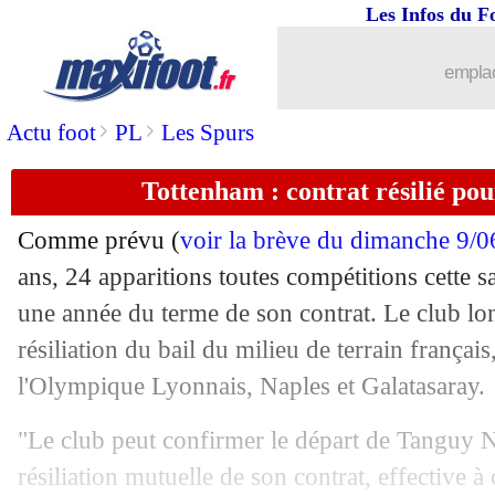
Les Infos du F
12/06
Bayern
: le défenseur Hiroki Ito en a
emplac
12/06
OM
: la raison du sursis de la DNCG
>
>
Actu foot
PL
Les Spurs
12/06
Hadjuk
: Gattuso rebondit en Croatie (
Tottenham : contrat résilié po
12/06
Galatasaray
: Dubois parle de son ave
Comme prévu (
voir la brève du dimanche 9/0
12/06
OM
: accord proche avec le Genoa po
ans, 24 apparitions toutes compétitions cette s
une année du terme de son contrat. Le club lon
12/06
DNGC
: OK pour Lille, Toulouse et M
résiliation du bail du milieu de terrain françai
l'Olympique Lyonnais, Naples et Galatasaray.
12/06
OM
: la DNCG dans l'attente, le club 
"Le club peut confirmer le départ de Tanguy N
12/06
Monza
: Nesta débarque sur le banc (o
résiliation mutuelle de son contrat, effective à