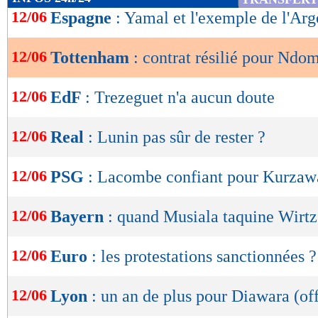
de
12/06
Espagne
: Yamal et l'exemple de l'Arg
lecture
12/06
Tottenham
: contrat résilié pour Ndom
OK
12/06
EdF
: Trezeguet n'a aucun doute
12/06
Real
: Lunin pas sûr de rester ?
12/06
PSG
: Lacombe confiant pour Kurzaw
12/06
Bayern
: quand Musiala taquine Wirtz
12/06
Euro
: les protestations sanctionnées ?
12/06
Lyon
: un an de plus pour Diawara (off