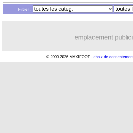
12/06
Allemagne
: Pavlovic forfait, Can co
Filtrer :
12/06
Real
: Carvajal attend un grand Mbap
emplacement publici
12/06
EdF
: Mbappé se méfie de l'Allemagn
12/06
Liverpool
: Luis Diaz répond pour son
- © 2000-2026 MAXIFOOT -
choix de consentemen
12/06
Lorient
: Koscielny promu
12/06
Lyon
: des ventes imminentes ?
12/06
Portugal
: la jolie perf' de Ronaldo
Lu 12.705 fois
- Youcef Touaitia 
12/06
Azerbaïdjan
: Fernando Santos sur le 