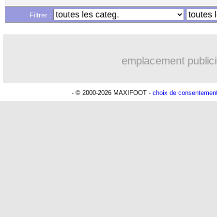
Filtrer :
emplacement publici
Lu 9.351 fois
- Gilles Campos -
- © 2000-2026 MAXIFOOT -
choix de consentemen