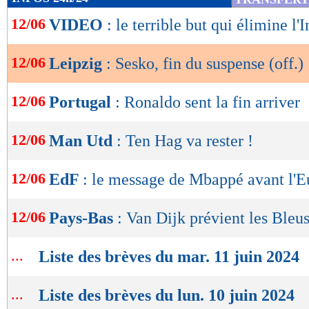
de
12/06
VIDEO
: le terrible but qui élimine l'
lecture
OK
12/06
Leipzig
: Sesko, fin du suspense (off.)
12/06
Portugal
: Ronaldo sent la fin arriver
12/06
Man Utd
: Ten Hag va rester !
12/06
EdF
: le message de Mbappé avant l'E
12/06
Pays-Bas
: Van Dijk prévient les Bleu
...
Liste des brèves du mar. 11 juin 2024
...
Liste des brèves du lun. 10 juin 2024