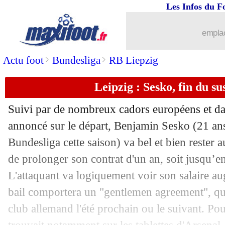
Les Infos du F
12/06
PSG
: Lacombe confiant pour Kurzaw
emplac
12/06
Bayern
: quand Musiala taquine Wirtz
>
>
Actu foot
Bundesliga
RB Liepzig
12/06
Euro
: les protestations sanctionnées ?
Leipzig : Sesko, fin du su
12/06
Lyon
: un an de plus pour Diawara (off
Suivi par de nombreux cadors européens et d
annoncé sur le départ, Benjamin
Sesko
(21 ans
12/06
Allemagne
: Pavlovic forfait, Can co
Bundesliga cette saison) va bel et bien rester a
12/06
de prolonger son contrat d'un an, soit jusqu’e
Real
: Carvajal attend un grand Mbap
L'attaquant va logiquement voir son salaire a
12/06
EdF
: Mbappé se méfie de l'Allemagn
bail comportera un "gentlemen agreement", qui 
club allemand l'été prochain ou le suivant. Pou
12/06
Liverpool
: Luis Diaz répond pour son