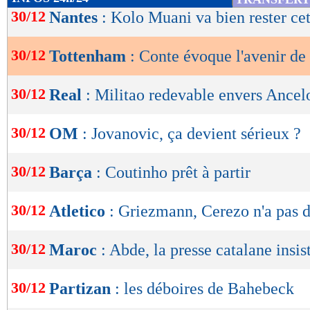
de
30/12
Nantes
: Kolo Muani va bien rester cet
lecture
30/12
Tottenham
: Conte évoque l'avenir de
OK
30/12
Real
: Militao redevable envers Ancelo
30/12
OM
: Jovanovic, ça devient sérieux ?
30/12
Barça
: Coutinho prêt à partir
30/12
Atletico
: Griezmann, Cerezo n'a pas 
30/12
Maroc
: Abde, la presse catalane insis
30/12
Partizan
: les déboires de Bahebeck