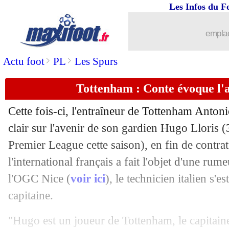
Les Infos du F
30/12
Maroc
: Ez Abde ne jouera pas la CA
emplac
30/12
Strasbourg
: Caci vers la Bundesliga 
>
>
Actu foot
PL
Les Spurs
30/12
Tottenham
: Conte attend des recrues
Tottenham : Conte évoque l'a
30/12
Chelsea
: Lukaku n'est pas satisfait
Cette fois-ci, l'entraîneur de Tottenham Anton
30/12
Rennes
: Omari jusqu'en 2026 (officie
clair sur l'avenir de son gardien Hugo Lloris 
Premier League cette saison), en fin de contra
30/12
Man Utd
: Henderson veut partir, mais
l'international français a fait l'objet d'une ru
l'OGC Nice (
voir ici
), le technicien italien s'e
30/12
Leicester
: coup dur pour Vardy
capitaine.
30/12
Bayern
: Cuisance a fait son choix
"Hugo est un joueur de Tottenham, le capitaine