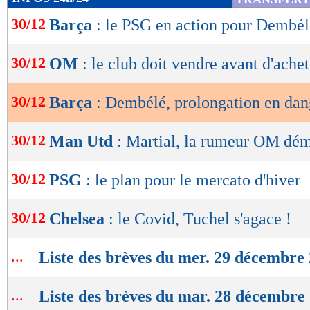
de
30/12
Barça
: le PSG en action pour Dembél
lecture
OK
30/12
OM
: le club doit vendre avant d'achet
30/12
Barça
: Dembélé, prolongation en dan
30/12
Man Utd
: Martial, la rumeur OM dé
30/12
PSG
: le plan pour le mercato d'hiver
30/12
Chelsea
: le Covid, Tuchel s'agace !
...
Liste des brèves du mer. 29 décembre
...
Liste des brèves du mar. 28 décembre