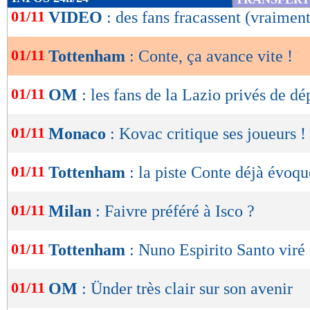
de
01/11
VIDEO
: des fans fracassent (vraimen
lecture
01/11
Tottenham
: Conte, ça avance vite !
OK
01/11
OM
: les fans de la Lazio privés de d
01/11
Monaco
: Kovac critique ses joueurs !
01/11
Tottenham
: la piste Conte déjà évoqu
01/11
Milan
: Faivre préféré à Isco ?
01/11
Tottenham
: Nuno Espirito Santo viré !
01/11
OM
: Ünder très clair sur son avenir