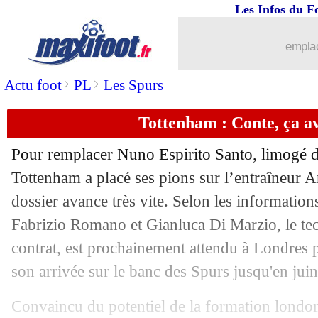
Les Infos du F
01/11
Lyon
: les gros efforts d'Aouar
emplac
01/11
Real
: Hazard ne veut pas partir en jan
>
>
Actu foot
PL
Les Spurs
01/11
OM
: Sampaoli retient la solidité
Tottenham : Conte, ça av
01/11
PSG
: Messi vers un forfait contre Lei
Pour remplacer Nuno Espirito Santo, limogé d
01/11
Tottenham
: Solskjaer a une pensée 
Tottenham a placé ses pions sur l’entraîneur A
dossier avance très vite. Selon les informations
01/11
EdF
: Matuidi est parti la "tête haute"
Fabrizio Romano et Gianluca Di Marzio, le techn
contrat, est prochainement attendu à Londres po
01/11
Lille
: Niasse demande un bon de sorti
son arrivée sur le banc des Spurs jusqu'en jui
01/11
Barça
: Sergi donne des nouvelles d'A
Convaincu du potentiel de la formation londoni