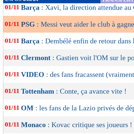
de
01/11
Barça
: Xavi, la direction attendue au
lecture
01/11
PSG
: Messi veut aider le club à gagn
OK
01/11
Barça
: Dembélé enfin de retour dans 
01/11
Clermont
: Gastien voit l'OM sur le 
01/11
VIDEO
: des fans fracassent (vraimen
01/11
Tottenham
: Conte, ça avance vite !
01/11
OM
: les fans de la Lazio privés de d
01/11
Monaco
: Kovac critique ses joueurs !