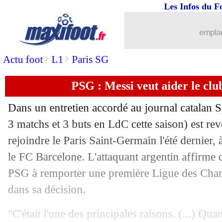
Les Infos du F
01/11
Real
: son avenir, Vinicius reste patien
emplac
01/11
OM
: Rothen voit un dispositif plus cl
>
>
Actu foot
L1
Paris SG
01/11
Bordeaux
: Adli pessimiste avant Pari
PSG : Messi veut aider le clu
01/11
Lille
: sans Yilmaz à Séville
Dans un entretien accordé au journal catalan S
01/11
Lyon
: les gros efforts d'Aouar
3 matchs et 3 buts en LdC cette saison) est re
rejoindre le Paris Saint-Germain l'été dernier, 
01/11
Real
: Hazard ne veut pas partir en jan
le FC Barcelone. L'attaquant argentin affirme q
PSG à remporter une première Ligue des Cha
01/11
OM
: Sampaoli retient la solidité
dans sa décision.
01/11
PSG
: Messi vers un forfait contre Lei
"C'était l'une des principales raisons. (...) Quan