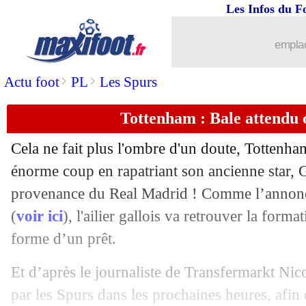
Les Infos du F
18/09
Miami
: Higuain, c'est signé ! (officiel
emplac
18/09
L1
: Canal+ attaque en justice Mediap
>
>
Actu foot
PL
Les Spurs
18/09
Strasbourg
: Simakan plaît à Lyon et
Tottenham : Bale attendu 
18/09
Inter
: 3 joueurs poussés vers la sortie 
Cela ne fait plus l'ombre d'un doute, Tottenham
18/09
Leverkusen
: Diaby récompensé par le
énorme coup en rapatriant son ancienne star,
G
provenance du Real Madrid ! Comme l’annonçai
18/09
Nice
: Lees-Melou prolonge (officiel)
(
voir ici
), l'ailier gallois va retrouver la form
forme d’un prêt.
18/09
Roma
: un prêt payant pour Milik
Et d’après le journaliste de Transfermarkt Nico
18/09
Liverpool
: Klopp se penche sur Ou
par les Spurs dans les prochaines heures, afin 