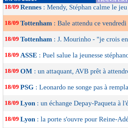
de
18/09
Rennes
: Mendy, Stéphan calme le jeu
lecture
18/09
Tottenham
: Bale attendu ce vendredi 
OK
18/09
Tottenham
: J. Mourinho - "je crois 
18/09
ASSE
: Puel salue la jeunesse stéphan
18/09
OM
: un attaquant, AVB prêt à attendr
18/09
PSG
: Leonardo ne songe pas à rempl
18/09
Lyon
: un échange Depay-Paqueta à l'
18/09
Lyon
: la porte s'ouvre pour Reine-Ad