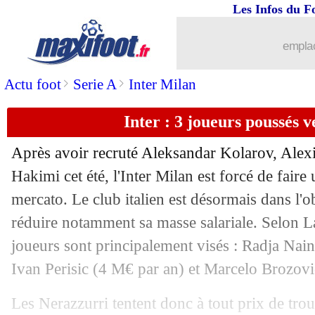
Les Infos du F
18/09
Nantes
: PSG-OM, Gourcuff agacé par
emplac
18/09
Liverpool
: Jota tout proche pour 38 
>
>
Actu foot
Serie A
Inter Milan
18/09
PSG
: la piste Telles réactivée ?
Inter : 3 joueurs poussés ve
18/09
Dijon
: Rennes s'attaque à Gomis !
Après avoir recruté Aleksandar Kolarov, Alex
18/09
ASSE
: Dioussé prêté à Ankaragucu (of
Hakimi cet été, l'Inter Milan est forcé de fair
mercato. Le club italien est désormais dans l'
18/09
Lille
: André pas inquiet pour le PSG 
réduire notamment sa masse salariale. Selon La
joueurs sont principalement visés : Radja Nai
18/09
Reims
: la mise en garde de Guion
Ivan Perisic (4 M€ par an) et Marcelo Brozovi
18/09
Séville
: Koundé n'est pas pressé de par
Les Nerazzurri tentent donc à tout prix de tr