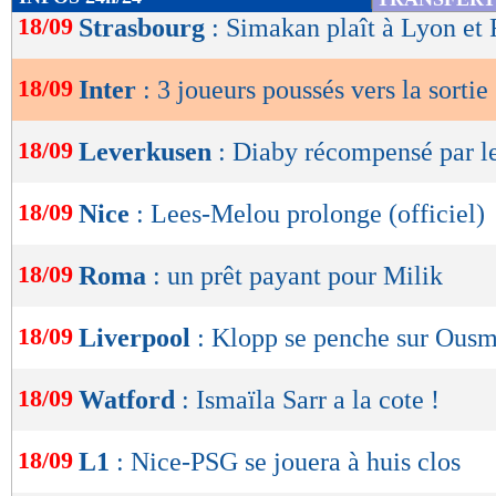
de
18/09
Strasbourg
: Simakan plaît à Lyon et
lecture
18/09
Inter
: 3 joueurs poussés vers la sortie 
OK
18/09
Leverkusen
: Diaby récompensé par le
18/09
Nice
: Lees-Melou prolonge (officiel)
18/09
Roma
: un prêt payant pour Milik
18/09
Liverpool
: Klopp se penche sur Ou
18/09
Watford
: Ismaïla Sarr a la cote !
18/09
L1
: Nice-PSG se jouera à huis clos