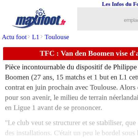
Les Infos du F
24/12
Séville
: Sampaoli et Monchi, c'est ten
emplac
24/12
PSG
: offre à venir pour la pépite Vit
>
>
Actu foot
L1
Toulouse
24/12
Atletico
: Griezmann a déjà repris
TFC : Van den Boomen vise d'a
24/12
Monaco
: Chelsea discute pour Badias
Pièce incontournable du dispositif de Philipp
24/12
ASSE
: Lorient négocie un prêt de Gr
Boomen (27 ans, 15 matchs et 1 but en L1 cette
contrat en juin prochain avec Toulouse. Alors q
24/12
Maroc
: Halilhodzic n'a toujours pas 
pour son avenir, le milieu de terrain néerlanda
en Ligue 1 avant de se prononcer.
24/12
Aubagne
: un joueur formé à l'OM tué
"Le club veut se structurer et se stabiliser, que
24/12
Lyon
: Boateng poussé dehors !
des installations. C'était un peu le bordel sous 