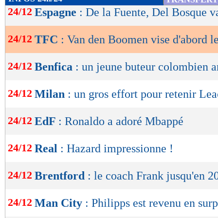
de
24/12
Espagne
: De la Fuente, Del Bosque v
lecture
24/12
TFC
: Van den Boomen vise d'abord l
OK
24/12
Benfica
: un jeune buteur colombien a
24/12
Milan
: un gros effort pour retenir Le
24/12
EdF
: Ronaldo a adoré Mbappé
24/12
Real
: Hazard impressionne !
24/12
Brentford
: le coach Frank jusqu'en 20
24/12
Man City
: Philipps est revenu en sur