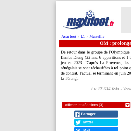
Actu foot
L1
Marseille
>
>
OM : prolonga
De retour dans le groupe de l'Olympique d
Bamba Dieng (22 ans, 6 apparitions et 1 b
jeu en 2023. D'après La Provence, les re
sénégalais se sont réchauffées à tel point
de contrat, l'actuel se terminant en juin 
la Téranga.
Lu 17.634 fois
- Youc
afficher les réactions (3)
Partager
Twitter
Mail