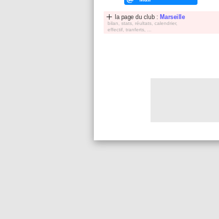
la page du club :
Marseille
bilan, stats, réultats, calendrier,
effectif, tranferts, ...