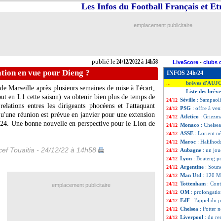
Les Infos du Football Français et E
emplacement publicitaire
publié le
24/12/2022 à 14h58
LiveScore
-
clubs 
tion en vue pour Dieng ?
INFOS 24h/24
brèves d'AUJ
...
e Marseille après plusieurs semaines de mise à l'écart,
Liste des brèv
...
ut en L1 cette saison) va obtenir bien plus de temps de
Séville
: Sampaoli
24/12
lations entres les dirigeants phocéens et l'attaquant
PSG
: offre à ve
24/12
 qu'une réunion est prévue en janvier pour une extension
Atletico
: Griezma
24/12
2024. Une bonne nouvelle en perspective pour le Lion de
Monaco
: Chelsea
24/12
ASSE
: Lorient n
24/12
Maroc
: Halilhod
24/12
ef Touaitia - 24/12/22 à 14h58
Aubagne
: un jo
24/12
Lyon
: Boateng p
24/12
Argentine
: Soune
24/12
Man Utd
: 120 M
24/12
Tottenham
: Cont
24/12
emplacement publicitaire
OM
: prolongati
24/12
EdF
: l'appel du
24/12
Chelsea
: Potter 
24/12
Liverpool
: du re
24/12