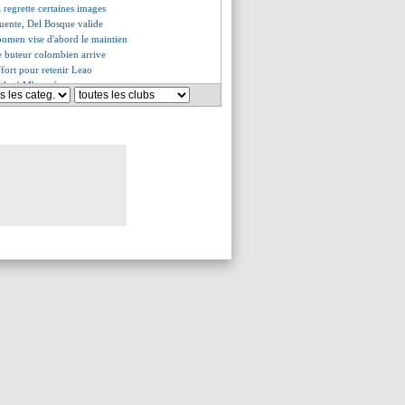
a regrette certaines images
Fuente, Del Bosque valide
oomen vise d'abord le maintien
e buteur colombien arrive
ffort pour retenir Leao
 adoré Mbappé
ressionne !
oach Frank jusqu'en 2027 (off.)
pps est revenu en surpoids
 joueurs prolongent (officiel)
rend hommage à Matuidi
n bon mois pour Maignan
un effort de l'État
un refus de Mourinho ?
iorités du mercato
ag recadre Martinez
es du ven. 23 décembre 2022
es du jeu. 22 décembre 2022