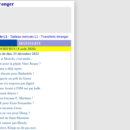
tranger
de L1
-
Tableau mercato L1
-
Transferts étranger
TRANSFERTS
OURD'HUI ( 8 août 2026)
es du dim. 25 décembre 2022
 et Monchi, c'est tendu...
nir pour la pépite Vitor Roque ?
nn a déjà repris
 discute pour Badiashile !
égocie un prêt de Green
zic n'a toujours pas digéré
ueur formé à l'OM tué par balle
oussé dehors !
ss fracasse E. Martinez !
€ pour Enzo Fernandez ?
e encense Lloris
on en vue pour Dieng ?
 pied de Saint-Maximin
ne rassure pas Mendy
nfort, Klopp ne dit pas non