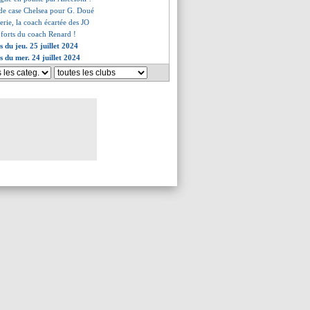
 de case Chelsea pour G. Doué
herie, la coach écartée des JO
s forts du coach Renard !
s du jeu. 25 juillet 2024
s du mer. 24 juillet 2024