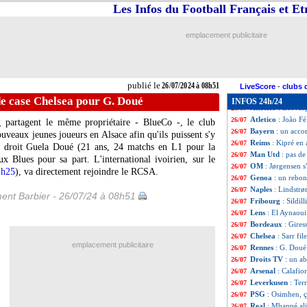
OM
: le comport
26/07
Les Infos du Football Français et E
L1
: Reine-Adélaï
26/07
JO
: Zico victim
26/07
emplacement publicitaire
Milan
: contacts 
26/07
Lens
: Guilavogui 
26/07
Nantes
: un prob
26/07
Stuttgart
: un an
26/07
publié le
26/07/2024 à 08h51
Bayern
: West H
26/07
LiveScore
-
clubs 
OM
: un défenseu
26/07
de case Chelsea pour G. Doué
INFOS 24h/24
Atletico
: Los An
26/07
Atletico
: João Fé
26/07
 partagent le même propriétaire - BlueCo -, le club
Bayern
: un acco
26/07
uveaux jeunes joueurs en Alsace afin qu'ils puissent s'y
Reims
: Kipré en
26/07
al droit Guela
Doué
(21 ans, 24 matchs en L1 pour la
Man Utd
: pas de
26/07
x Blues pour sa part. L'international ivoirien, sur le
OM
: Jørgensen s
26/07
1h25
), va directement rejoindre le RCSA.
Genoa
: un rebon
26/07
Naples
: Lindstrøm
26/07
ent Barbier - 26/07/24 à 08h51
Fribourg
: Sildil
26/07
Lens
: El Aynaoui
26/07
Bordeaux
: Gire
26/07
Chelsea
: Sarr fil
26/07
emplacement publicitaire
Rennes
: G. Doué 
26/07
Droits TV
: un a
26/07
Arsenal
: Calafio
26/07
Leverkusen
: Ter
26/07
PSG
: Osimhen, ç
26/07
Real
: Mbappé ali
26/07