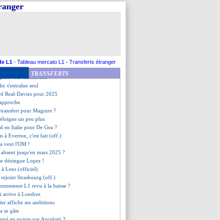
ement de Mbemba irrite...
tranger
de n'est pas contre un retour
e d'un vol à 500 000 euros
rétablis pour Emerson Royal
prêté à Sankt Pauli (officiel)
lème pour Henrique...
cien Rémois ciblé
am abandonne pour Mazraoui !
de L1
-
Tableau mercato L1
-
Transferts étranger
r central recruté en Suède ?
TRANSFERTS
geles veut Griezmann !
lix s'entraîne seul
rd Real-Davies pour 2025
 approche
 transfert pour Maguire ?
'éloigne un peu plus
d en Italie pour De Gea ?
 à Everton, c'est fait (off.)
lia veut l'OM !
 absent jusqu'en mars 2025 ?
sse dézingue Lopez !
e à Lens (officiel)
rejoint Strasbourg (off.)
bonnement L1 revu à la baisse ?
ri arrive à Londres
rier affiche ses ambitions
a se gâte
gné en pointe par Ancelotti ?