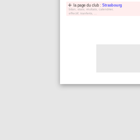
la page du club :
Strasbourg
bilan, stats, réultats, calendrier,
effectif, tranferts, ...