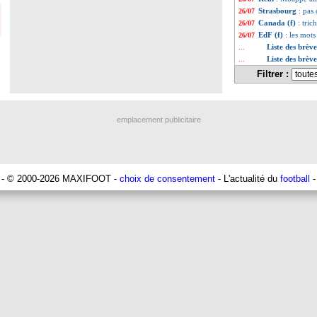
Strasbourg
: pas
26/07
Canada (f)
: tric
26/07
EdF (f)
: les mot
26/07
Liste des brève
...
Liste des brève
...
Filtrer :
emplacement publicitaire
- © 2000-2026 MAXIFOOT -
choix de consentement
- L'actualité du
football
-