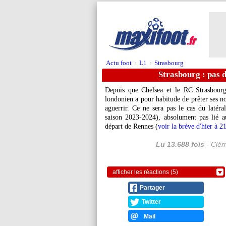
Actu foot
L1
Strasbourg
>
>
Strasbourg : pas 
Depuis que Chelsea et le RC Strasbourg
londonien a pour habitude de prêter ses no
aguerrir. Ce ne sera pas le cas du latér
saison 2023-2024), absolument pas lié au
départ de Rennes (
voir la brève d'hier à 2
Lu 13.688 fois
- Clém
afficher les réactions (5)
Partager
Twitter
Mail