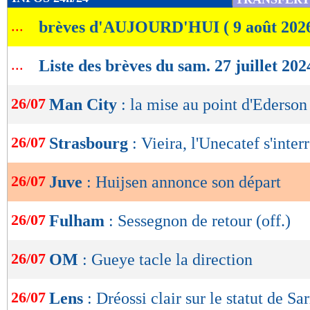
de
...
brèves d'AUJOURD'HUI ( 9 août 202
lecture
OK
...
Liste des brèves du sam. 27 juillet 202
26/07
Man City
: la mise au point d'Ederson
26/07
Strasbourg
: Vieira, l'Unecatef s'inter
26/07
Juve
: Huijsen annonce son départ
26/07
Fulham
: Sessegnon de retour (off.)
26/07
OM
: Gueye tacle la direction
26/07
Lens
: Dréossi clair sur le statut de Sar