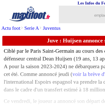
Les Infos du F
emplac
>
>
Actu foot
Serie A
Juventus
Juve : Huijsen annonce 
Ciblé par le Paris Saint-Germain au cours des 
défenseur central Dean
Huijsen
(19 ans, 13 app
A pour la saison 2023-2024) ne débarquera pas
cet été. Comme annoncé jeudi (
voir la brève d
l'international Espoirs espagnol va prendre l
dans le cadre d'un transfert estimé à 18 million
Ce vendredi, le joueur a annoncé son départ de