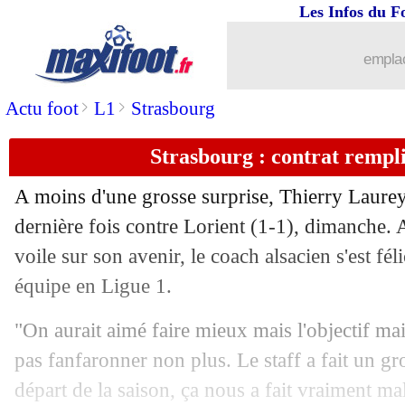
Les Infos du F
24/05
Milan
: Mandzukic, c'est fini (officiel)
emplac
24/05
PSG
: penalty raté de Neymar, Larson
>
>
Actu foot
L1
Strasbourg
24/05
Chelsea
: Mendy de retour pour la fin
Strasbourg : contrat rempl
24/05
Espagne
: Ramos absent, Luis Enrique
A moins d'une grosse surprise, Thierry Laurey
24/05
OM
: Eyraud aurait quitté le club !
dernière fois contre Lorient (1-1), dimanche. Al
voile sur son avenir, le coach alsacien s'est fé
24/05
Strasbourg
: Laurey, c'est terminé (off
équipe en Ligue 1.
24/05
Monaco
: Jovetic s'en va (officiel)
"On aurait aimé faire mieux mais l'objectif mai
pas fanfaronner non plus. Le staff a fait un g
24/05
OM
: but à la 104e, du jamais vu selo
départ de la saison, ça nous a fait vraiment mal