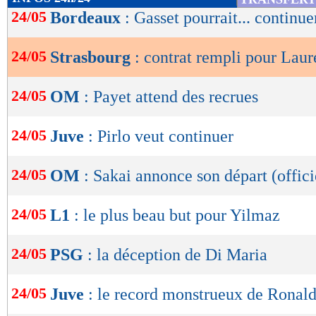
de
24/05
Bordeaux
: Gasset pourrait... continue
lecture
24/05
Strasbourg
: contrat rempli pour Laur
OK
24/05
OM
: Payet attend des recrues
24/05
Juve
: Pirlo veut continuer
24/05
OM
: Sakai annonce son départ (offici
24/05
L1
: le plus beau but pour Yilmaz
24/05
PSG
: la déception de Di Maria
24/05
Juve
: le record monstrueux de Ronald