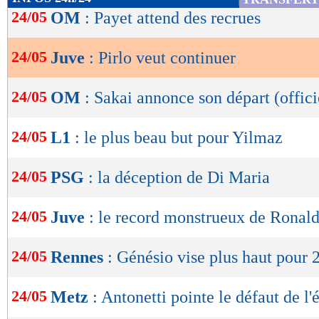
de
24/05
OM
: Payet attend des recrues
lecture
24/05
Juve
: Pirlo veut continuer
OK
24/05
OM
: Sakai annonce son départ (offici
24/05
L1
: le plus beau but pour Yilmaz
24/05
PSG
: la déception de Di Maria
24/05
Juve
: le record monstrueux de Ronald
24/05
Rennes
: Génésio vise plus haut pour
24/05
Metz
: Antonetti pointe le défaut de l'