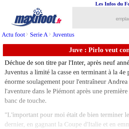
Les Infos du F
24/05
Chelsea
: Mendy de retour pour la fin
emplac
24/05
Espagne
: Ramos absent, Luis Enrique
>
>
Actu foot
Serie A
Juventus
24/05
OM
: Eyraud aurait quitté le club !
Juve : Pirlo veut co
24/05
Strasbourg
: Laurey, c'est terminé (off
Déchue de son titre par l'Inter, après neuf ann
24/05
Monaco
: Jovetic s'en va (officiel)
Juventus a limité la casse en terminant à la 4e
énorme soulagement pour l'entraîneur Andrea 
24/05
OM
: but à la 104e, du jamais vu selo
l'aventure dans le Piémont après une première 
banc de touche.
24/05
Lyon
: Garcia, c'est bien fini (officiel)
"L'important pour moi était de bien terminer l
24/05
Espagne
: l'Euro avec Laporte mais p
dernier, en gagnant la Coupe d'Italie et en em