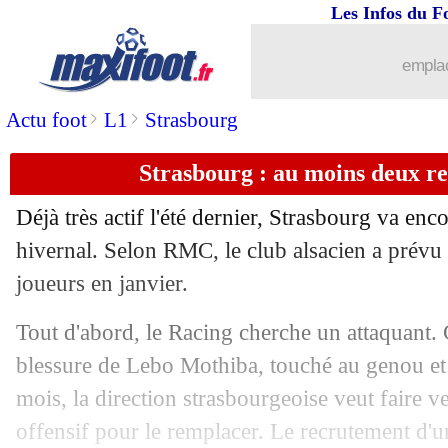
Les Infos du F
19/12
Nottingham
: Cooper bel et bien viré (
emplac
19/12
OM
: Mughe a prolongé (officiel)
>
>
Actu foot
L1
Strasbourg
19/12
Divers
: l'anecdote de Mourinho sur L.
Strasbourg : au moins deux re
19/12
Le Havre
: Bayo juge son début de sa
Déjà très actif l'été dernier, Strasbourg va en
19/12
Monaco
: Hütter prévient Toulouse
hivernal. Selon RMC, le club alsacien a prévu
joueurs en janvier.
19/12
Belgique
: les excuses de Courtois
Tout d'abord, le Racing cherche un attaquant. 
19/12
PSG
: Luis Enrique dresse un premier 
blessure de Lebo Mothiba, touché au genou et 
mois, la direction strasbourgeoise veut faire 
19/12
Belgique
: Courtois est forfait pour l'E
offensif pour le remplacer. Le recrutement d'un