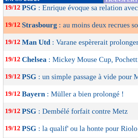
de
19/12
PSG
: Enrique évoque sa relation av
lecture
19/12
Strasbourg
: au moins deux recrues s
OK
19/12
Man Utd
: Varane espèrerait prolonge
19/12
Chelsea
: Mickey Mouse Cup, Pochetti
19/12
PSG
: un simple passage à vide pour
19/12
Bayern
: Müller a bien prolongé !
19/12
PSG
: Dembélé forfait contre Metz
19/12
PSG
: la qualif' ou la honte pour Riolo