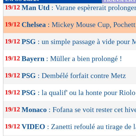
de
19/12
Man Utd
: Varane espèrerait prolonge
lecture
19/12
Chelsea
: Mickey Mouse Cup, Pochetti
OK
19/12
PSG
: un simple passage à vide pour
19/12
Bayern
: Müller a bien prolongé !
19/12
PSG
: Dembélé forfait contre Metz
19/12
PSG
: la qualif' ou la honte pour Riolo
19/12
Monaco
: Fofana se voit rester cet hiv
19/12
VIDEO
: Zanetti refoulé au tirage de