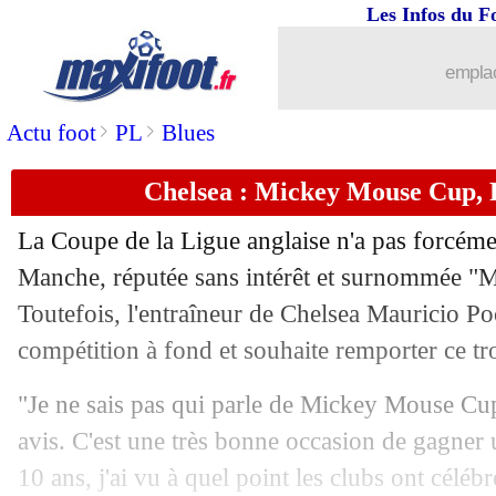
Les Infos du F
19/12
Divers
: l'anecdote de Mourinho sur L.
emplac
19/12
Le Havre
: Bayo juge son début de sa
>
>
Actu foot
PL
Blues
19/12
Monaco
: Hütter prévient Toulouse
Chelsea : Mickey Mouse Cup, P
19/12
Belgique
: les excuses de Courtois
La Coupe de la Ligue anglaise n'a pas forcéme
19/12
PSG
: Luis Enrique dresse un premier 
Manche, réputée sans intérêt et surnommée 
Toutefois, l'entraîneur de Chelsea Mauricio Po
19/12
Belgique
: Courtois est forfait pour l'E
compétition à fond et souhaite remporter ce tr
19/12
Real
: le Bayern vient en aide pour Al
"Je ne sais pas qui parle de Mickey Mouse Cup
avis. C'est une très bonne occasion de gagner
19/12
Arsenal
: trop d'ingratitude pour Xhak
10 ans, j'ai vu à quel point les clubs ont céléb