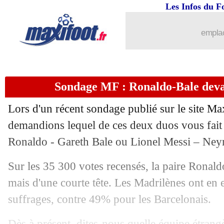
Les Infos du F
emplac
Sondage MF : Ronaldo-Bale dev
Lors d'un récent sondage publié sur le site Ma
demandions lequel de ces deux duos vous fait l
Ronaldo - Gareth Bale ou Lionel Messi – Ney
Sur les 35 300 votes recensés, la paire Ronaldo
mais d'une courte tête. Les Madrilènes ont en e
suffrages, contre 49% pour les Barcelonais.
Dès à présent, dites-nous quelle équipe étrangè