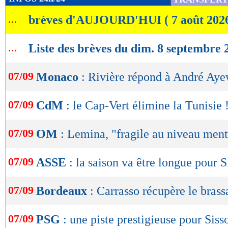
de
...
brèves d'AUJOURD'HUI ( 7 août 202
lecture
OK
...
Liste des brèves du dim. 8 septembre 
07/09
Monaco
: Rivière répond à André Ay
07/09
CdM
: le Cap-Vert élimine la Tunisie 
07/09
OM
: Lemina, "fragile au niveau ment
07/09
ASSE
: la saison va être longue pour S
07/09
Bordeaux
: Carrasso récupère le brass
07/09
PSG
: une piste prestigieuse pour Siss