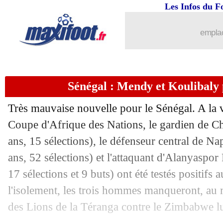
Les Infos du F
08/01
Troyes
: un espoir portugais ciblé
emplac
08/01
Cagliari
: Godin va signer au Brésil
08/01
Lorient
: les Merlus recalés pour un a
Sénégal : Mendy et Koulibaly 
08/01
Très mauvaise nouvelle pour le Sénégal. A la v
Wolves
: Traoré, et maintenant le Bar
Coupe d'Afrique des Nations, le gardien de 
08/01
Pologne
: Cannavaro nouveau sélectio
ans, 15 sélections), le défenseur central de N
ans, 52 sélections) et l'attaquant d'Alanyaspo
08/01
PSG
: Pochettino et l'absence d'Hakim
17 sélections et 9 buts) ont été testés positifs
l'isolement, les trois hommes manqueront, au
08/01
Man Utd
: Pogba retour attendu en fév
des Lions de la Téranga contre le Zimbabwe l
08/01
L2
: le classement provisoire