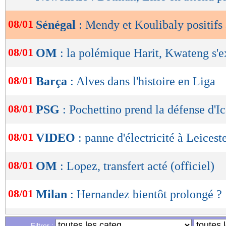
de
lecture
08/01
Sénégal
: Mendy et Koulibaly positifs
OK
08/01
OM
: la polémique Harit, Kwateng s'e
08/01
Barça
: Alves dans l'histoire en Liga
08/01
PSG
: Pochettino prend la défense d'Ic
08/01
VIDEO
: panne d'électricité à Leicest
08/01
OM
: Lopez, transfert acté (officiel)
08/01
Milan
: Hernandez bientôt prolongé ?
08/01
VIDEO
: Olise touché par une bouteill
Filtrer :