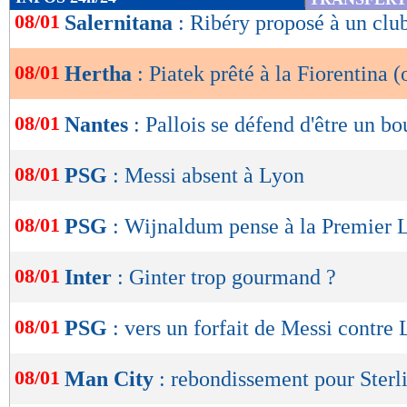
de
08/01
Salernitana
: Ribéry proposé à un club
lecture
08/01
Hertha
: Piatek prêté à la Fiorentina (o
OK
08/01
Nantes
: Pallois se défend d'être un b
08/01
PSG
: Messi absent à Lyon
08/01
PSG
: Wijnaldum pense à la Premier 
08/01
Inter
: Ginter trop gourmand ?
08/01
PSG
: vers un forfait de Messi contre
08/01
Man City
: rebondissement pour Sterl
Lu 8.167 fois
- Youcef Touaitia 