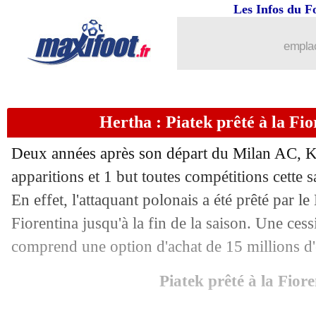
Les Infos du F
08/01
Milan
: Hernandez bientôt prolongé ?
emplac
08/01
VIDEO
: Olise touché par une bouteill
08/01
Lille
: Botman, la priorité de Newcast
Hertha : Piatek prêté à la Fior
08/01
All.
: Nkunku régale, Leipzig déroule 
Deux années après son départ du Milan AC, Kr
08/01
Burkina
: Traoré dénonce un scandale
apparitions et 1 but toutes compétitions cette 
En effet, l'attaquant polonais a été prêté par le
08/01
L2
: Sochaux s'impose au Havre
Fiorentina jusqu'à la fin de la saison. Une ces
comprend une option d'achat de 15 millions d'
08/01
OM
: Radonjic veut déjà quitter Benfi
Piatek prêté à la Fior
08/01
Arsenal
: Maitland-Niles prêté à la Ro