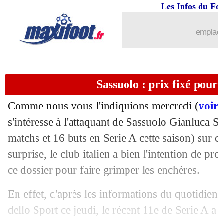
Les Infos du F
09/06
Leverkusen
: Diaby sera retenu
emplac
09/06
Nice
: Galtier disponible pour 5 à 10 
09/06
Lyon
: Cherki, Aulas met la pression
Sassuolo : prix fixé po
09/06
Bordeaux
: Elis, option d'achat levée (
Comme nous vous l'indiquions mercredi (
voir
09/06
UEFA
: des sanctions contre l'OM
s'intéresse à l'attaquant de Sassuolo Gianluca
matchs et 16 buts en Serie A cette saison) sur 
09/06
Arsenal
: Saliba, l'OM prêt à attendre
surprise, le club italien a bien l'intention de p
ce dossier pour faire grimper les enchères.
09/06
Lyon
: Aouar proposé en Serie A ?
En effet, d'après les informations du quotidien
09/06
Barça
: les salaires, Busquets l'a mal p
dello Sport ce jeudi, le récent 11e de Serie A a