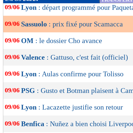
de
09/06
Lyon
: départ programmé pour Paquet
lecture
09/06
Sassuolo
: prix fixé pour Scamacca
OK
09/06
OM
: le dossier Cho avance
09/06
Valence
: Gattuso, c'est fait (officiel)
09/06
Lyon
: Aulas confirme pour Tolisso
09/06
PSG
: Gusto et Botman plaisent à Ca
09/06
Lyon
: Lacazette justifie son retour
09/06
Benfica
: Nuñez a bien choisi Liverpoo