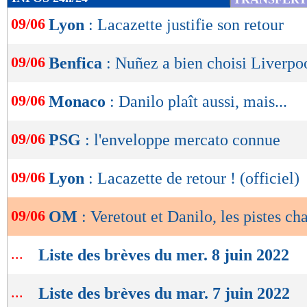
de
09/06
Lyon
: Lacazette justifie son retour
lecture
OK
09/06
Benfica
: Nuñez a bien choisi Liverpoo
09/06
Monaco
: Danilo plaît aussi, mais...
09/06
PSG
: l'enveloppe mercato connue
09/06
Lyon
: Lacazette de retour ! (officiel)
09/06
OM
: Veretout et Danilo, les pistes ch
...
Liste des brèves du mer. 8 juin 2022
...
Liste des brèves du mar. 7 juin 2022