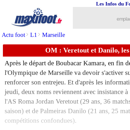
Les Infos du F
09/06
Lyon
: Aouar proposé en Serie A ?
emplac
09/06
Barça
: les salaires, Busquets l'a mal p
>
>
Actu foot
L1
Marseille
09/06
Lille
: Celik à Rome, ça chauffe !
OM : Veretout et Danilo, les
09/06
Lyon
: la vente, Aulas en dit plus
Après le départ de Boubacar Kamara, en fin de
l'Olympique de Marseille va devoir s'activer s
09/06
Bordeaux
: 5 prêtés repartent (officiel
renforcer son entrejeu. Et d'après les informa
09/06
jeudi, deux noms reviennent avec insistance à c
Liverpool
: 4 départs confirmés (offici
l'AS Roma Jordan Veretout (29 ans, 36 matchs 
09/06
PSG
: Skriniar, c'est au moins 40 M€
saison) et de Palmeiras Danilo (21 ans, 25 mat
compétitions confondues).
09/06
Barça
: De Jong, première offre de M