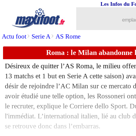
Les Infos du F
27/01
L1
: Lorient-Rennes, les compos
emplac
27/01
Lille
: Chevalier vers une prolongatio
>
>
Actu foot
Serie A
AS Rome
27/01
Lyon
: Gusto bientôt vendu à Chelsea, 
Roma : le Milan abandonne l
27/01
Tigres
: Thauvin a trouvé un accord
Désireux de quitter l’AS Roma, le milieu offe
27/01
Nice
: Moffi, Digard chambre l'OM
13 matchs et 1 but en Serie A cette saison) av
désir de rejoindre l’AC Milan sur ce mercato 
27/01
Everton
: Gordon à Newcastle pour 4
avoir étudié une telle option, les Rossoneri ont
le recruter, explique le Corriere dello Sport.
27/01
Lyon
: Cherki, le PSG reviendra l'été 
l'immédiat. L’international italien, lié au club
se retrouve donc dans l’embarras.
27/01
OM
: un buteur toujours attendu