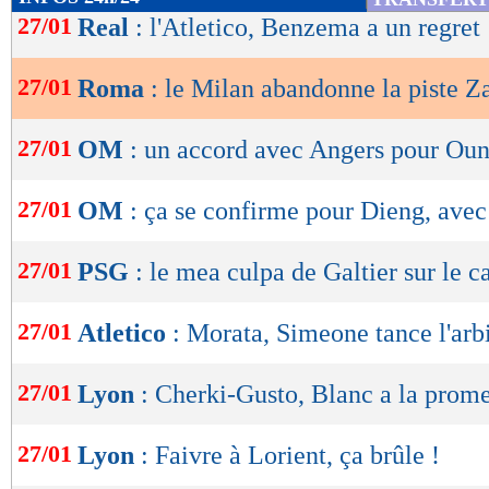
de
27/01
Real
: l'Atletico, Benzema a un regret
lecture
27/01
Roma
: le Milan abandonne la piste Z
OK
27/01
OM
: un accord avec Angers pour Oun
27/01
OM
: ça se confirme pour Dieng, avec
27/01
PSG
: le mea culpa de Galtier sur le c
27/01
Atletico
: Morata, Simeone tance l'arbi
27/01
Lyon
: Cherki-Gusto, Blanc a la prom
27/01
Lyon
: Faivre à Lorient, ça brûle !