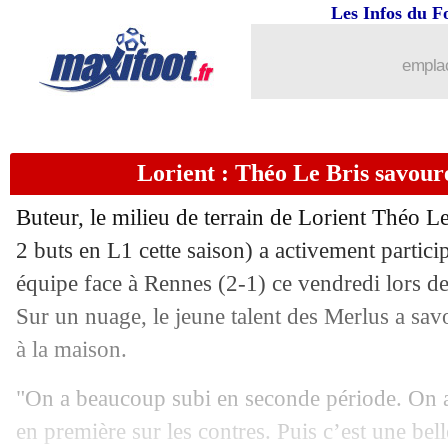
Les Infos du F
emplac
Lorient : Théo Le Bris savour
Buteur, le milieu de terrain de Lorient Théo L
2 buts en L1 cette saison) a activement particip
équipe face à Rennes (2-1) ce vendredi lors de
Sur un nuage, le jeune talent des Merlus a sa
à la maison.
"On a beaucoup subi en seconde période. On a
en première sur les contres. Puis c’est une belle