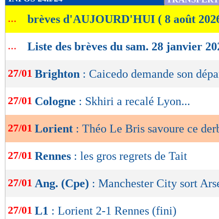
de
...
brèves d'AUJOURD'HUI ( 8 août 202
lecture
OK
...
Liste des brèves du sam. 28 janvier 20
27/01
Brighton
: Caicedo demande son dépar
27/01
Cologne
: Skhiri a recalé Lyon...
27/01
Lorient
: Théo Le Bris savoure ce de
27/01
Rennes
: les gros regrets de Tait
27/01
Ang. (Cpe)
: Manchester City sort Ars
27/01
L1
: Lorient 2-1 Rennes (fini)