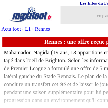
Les Infos du F
emplac
>
>
Actu foot
L1
Rennes
Rennes : une offre reçue
Mahamadou
Nagida
(19 ans, 13 apparitions et
tapé dans l'oeil de Brighton. Selon les informa
de Premier League a formulé une offre de 5 mi
latéral gauche du Stade Rennais. Le plan de la 
conclure un transfert cet été et de laisser le j
pendant une saison supplémentaire pour lui pe
progression dans un environnement qu'il conna