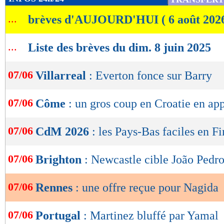
de
...
brèves d'AUJOURD'HUI ( 6 août 202
lecture
OK
...
Liste des brèves du dim. 8 juin 2025
07/06
Villarreal
: Everton fonce sur Barry
07/06
Côme
: un gros coup en Croatie en ap
07/06
CdM 2026
: les Pays-Bas faciles en F
07/06
Brighton
: Newcastle cible João Pedr
07/06
Rennes
: une offre reçue pour Nagida
07/06
Portugal
: Martinez bluffé par Yamal