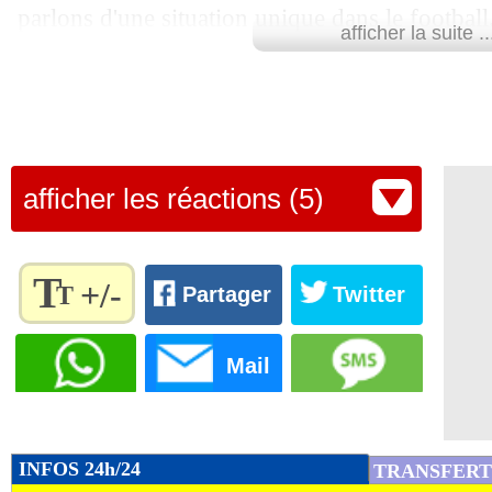
parlons d'une situation unique dans le football
afficher la suite ..
exceptionnel, un joueur qui fait la différence 
élevées en club comme en sélection", a jugé le
Demain, sur son aile droite, Yamal devrait êt
latéral gauche du PSG.
afficher les réactions (5)
Lu 12.539 fois
- Romain Rigaux -
T
+/-
T
Partager
Twitter
Règlez la
taille du
Mail
texte
pour
l'adapter
à vos
INFOS 24h/24
TRANSFERT
préférences