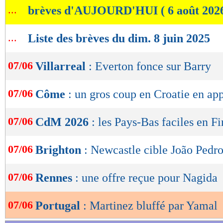
...
brèves d'AUJOURD'HUI ( 6 août 202
de
lecture
...
Liste des brèves du dim. 8 juin 2025
OK
07/06
Villarreal
: Everton fonce sur Barry
07/06
Côme
: un gros coup en Croatie en ap
07/06
CdM 2026
: les Pays-Bas faciles en F
07/06
Brighton
: Newcastle cible João Pedr
07/06
Rennes
: une offre reçue pour Nagida
07/06
Portugal
: Martinez bluffé par Yamal