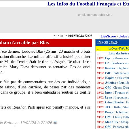
Les Infos du Football Français et E
emplacement publicitaire
publié le
19/02/2024 à 22h26
LiveScore
-
clubs 
phan n'accable pas Blas
INFOS 24h/24
brèves d'AUJ
...
l’été dernier,
Ludovic Blas
(26 ans, 20 matchs et 3 buts
Liste des brèv
...
uation dimanche. Le milieu offensif a insisté pour tirer
Esp.
: Gérone enc
19/02
 Martin Terrier était le tireur désigné. Résultat de ce
L2
: Bordeaux arr
19/02
ardien Mory Diaw détourner sa tentative. Pas de quoi
Rennes
: Stéphan 
19/02
an.
EdF
: Fofana veu
19/02
Naples
: c'est co
19/02
e fais pas de commentaires sur des cas individuels, a
Atletico
: Reinild
19/02
une saison, d'une carrière, de passer par des moments
OM
: Clauss, Du
19/02
dans ce groupe, il a bien entendu le soutien de tout le
Inter
: Thuram et
19/02
Lyon
: Lepenant a
19/02
Côte d'Ivoire
: F
19/02
flets du Roazhon Park après son penalty manqué, et à sa
TFC
: Köhn, Sier
19/02
Barça
: la bonne 
19/02
OM
: Clauss, l'U
19/02
Man City
: Mbap
ic Bethsy - 19/02/24 à 22h26
19/02
OM
: Fonseca cib
19/02