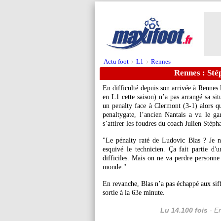
Actu foot
L1
Rennes
>
>
Rennes : Sté
En difficulté depuis son arrivée à Rennes 
en L1 cette saison) n’a pas arrangé sa sit
un penalty face à Clermont (3-1) alors que
penaltygate, l’ancien Nantais a vu le g
s’attirer les foudres du coach Julien Stéph
"Le pénalty raté de Ludovic Blas ? Je n
esquivé le technicien. Ça fait partie d'
difficiles. Mais on ne va perdre personne 
monde."
En revanche, Blas n’a pas échappé aux sif
sortie à la 63e minute.
Lu 14.100 fois
- Er