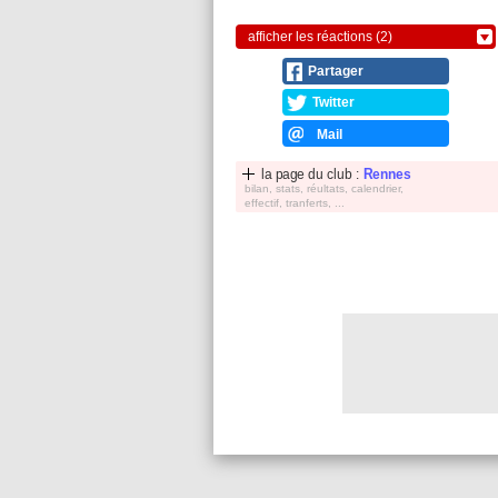
afficher les réactions (2)
Partager
Twitter
Mail
la page du club :
Rennes
bilan, stats, réultats, calendrier,
effectif, tranferts, ...