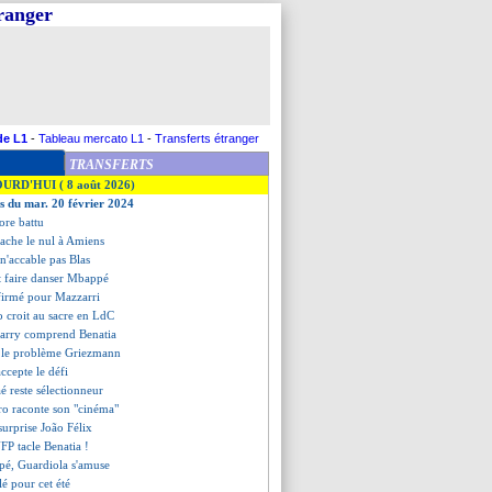
tranger
de L1
-
Tableau mercato L1
-
Transferts étranger
TRANSFERTS
OURD'HUI ( 8 août 2026)
es du mar. 20 février 2024
ore battu
ache le nul à Amiens
n'accable pas Blas
t faire danser Mbappé
nfirmé pour Mazzarri
o croit au sacre en LdC
garry comprend Benatia
 le problème Griezmann
ccepte le défi
aé reste sélectionneur
ro raconte son "cinéma"
surprise João Félix
NFP tacle Benatia !
pé, Guardiola s'amuse
lé pour cet été