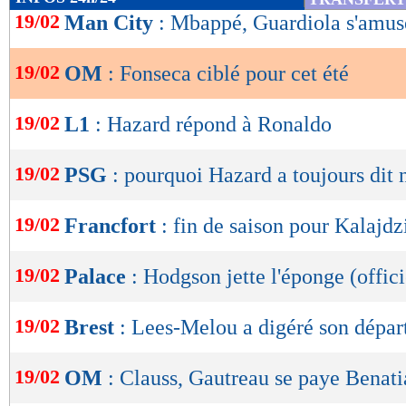
de
19/02
Man City
: Mbappé, Guardiola s'amus
lecture
19/02
OM
: Fonseca ciblé pour cet été
OK
19/02
L1
: Hazard répond à Ronaldo
19/02
PSG
: pourquoi Hazard a toujours dit 
19/02
Francfort
: fin de saison pour Kalajdz
19/02
Palace
: Hodgson jette l'éponge (offici
19/02
Brest
: Lees-Melou a digéré son dépar
19/02
OM
: Clauss, Gautreau se paye Benati