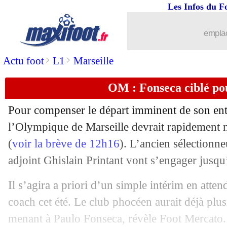
Les Infos du F
emplac
...
brèves d'AUJOURD'HUI ( 8 août 202
>
>
Actu foot
L1
Marseille
...
Liste des brèves du mar. 20 février 20
OM : Fonseca ciblé pou
19/02
Esp.
: Gérone encore battu
Pour compenser le départ imminent de son en
19/02
L2
: Bordeaux arrache le nul à Amiens
l’Olympique de Marseille devrait rapidement
(
voir la brève de 12h16
). L’ancien sélectionne
19/02
Rennes
: Stéphan n'accable pas Blas
adjoint Ghislain Printant vont s’engager jusqu’à
19/02
EdF
: Fofana veut faire danser Mbapp
Il s’agira a priori d’un simple intérim en atte
coach cet été. Le club phocéen aurait déjà plusi
19/02
Naples
: c'est confirmé pour Mazzarri
menant à Paulo Fonseca, révèle Foot Mercato.