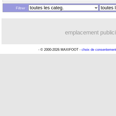
...
Liste des brèves du sam. 1 mai 2021
Filtrer :
emplacement publici
- © 2000-2026 MAXIFOOT -
choix de consentemen