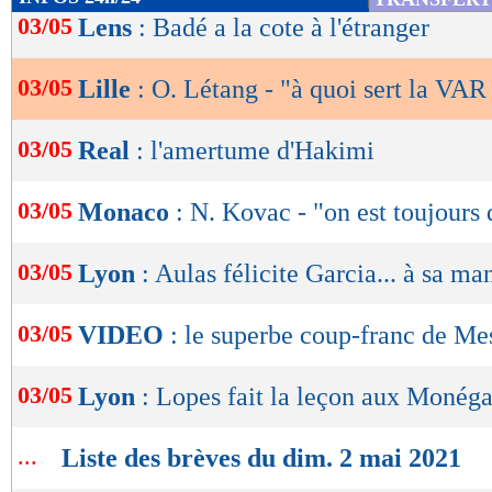
de
03/05
Lens
: Badé a la cote à l'étranger
lecture
03/05
Lille
: O. Létang - "à quoi sert la VAR
OK
03/05
Real
: l'amertume d'Hakimi
03/05
Monaco
: N. Kovac - "on est toujours
03/05
Lyon
: Aulas félicite Garcia... à sa ma
03/05
VIDEO
: le superbe coup-franc de Mes
03/05
Lyon
: Lopes fait la leçon aux Monég
...
Liste des brèves du dim. 2 mai 2021