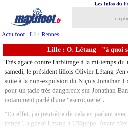
Les Infos du F
03/05
Troyes
: A. Magne, nouveau président 
emplac
03/05
Real
: la tuile pour Varane...
>
>
Actu foot
L1
Rennes
03/05
Montpellier
: quel successeur à Der Z
Lille : O. Létang - "à quoi 
03/05
Tottenham
: Bale, Mason refuse de se 
Très agacé contre l'arbitrage à la mi-temps du
03/05
OM
: Thiago Almada, l'Inter en embu
samedi, le président lillois Olivier Létang s'en 
suite à la non-expulsion du Niçois Jonathan 
03/05
Tottenham
: Bale a retrouvé le sourire
pour un tacle très dangereux sur Jonathan B
notamment parlé d'une "escroquerie".
03/05
Valence
: Javi Gracia limogé (officiel)
"En effet, j'ai peut-être dit cela en parlant avec
03/05
Dortmund
: Håland, Kehl rejoint Zorc
temps", a glissé Létang à L'Equipe. Avant d'e