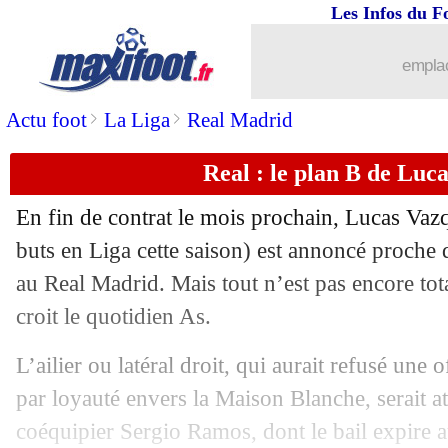
Les Infos du F
...
brèves d'AUJOURD'HUI ( 9 août 202
emplac
...
Liste des brèves du mar. 4 mai 2021
>
>
Actu foot
La Liga
Real Madrid
03/05
L1
: Pogba savoure la course au titre
Real : le plan B de Luc
03/05
Esp.
: Séville distancé par les cadors !
En fin de contrat le mois prochain, Lucas Vaz
03/05
L2
: Clermont remporte le choc !
buts en Liga cette saison) est annoncé proche
au Real Madrid. Mais tout n’est pas encore tot
03/05
City-PSG
: grosse cote pour une quali
croit le quotidien As.
03/05
OM
: des départs dans le staff médical
L’ailier ou latéral droit, qui aurait refusé une 
par loyauté envers la Maison Blanche, serait att
03/05
Juve
: Rabiot évoque son changement
coéquipier Sergio Ramos, dont le bail expire a