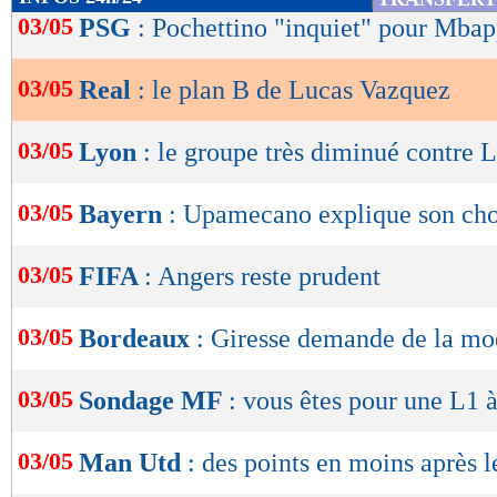
de
03/05
PSG
: Pochettino "inquiet" pour Mba
lecture
03/05
Real
: le plan B de Lucas Vazquez
OK
03/05
Lyon
: le groupe très diminué contre L
03/05
Bayern
: Upamecano explique son ch
03/05
FIFA
: Angers reste prudent
03/05
Bordeaux
: Giresse demande de la mo
03/05
Sondage MF
: vous êtes pour une L1 à
03/05
Man Utd
: des points en moins après l