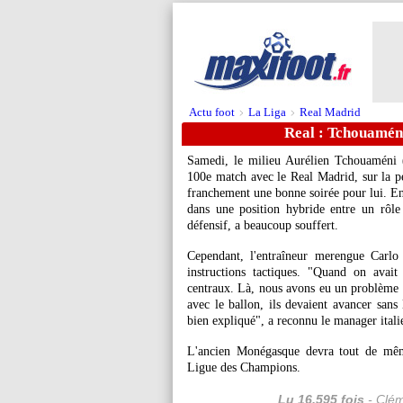
Actu foot
La Liga
Real Madrid
>
>
Real : Tchouaméni
Samedi, le milieu Aurélien
Tchouaméni
(
100e match avec le Real Madrid, sur la pe
franchement une bonne soirée pour lui. En 
dans une position hybride entre un rôle
défensif, a beaucoup souffert.
Cependant, l'entraîneur merengue Carlo 
instructions tactiques. "Quand on avait
centraux. Là, nous avons eu un problème d'
avec le ballon, ils devaient avancer sans 
bien expliqué", a reconnu le manager itali
L'ancien Monégasque devra tout de mêm
Ligue des Champions.
Lu 16.595 fois
- Clém