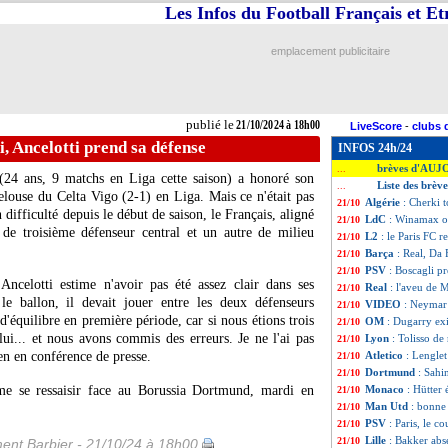
Les Infos du Football Français et E
emplacement publicitaire
publié le
21/10/2024 à 18h00
LiveScore
-
clubs 
, Ancelotti prend sa défense
INFOS 24h/24
brèves d'AUJ
...
24 ans, 9 matchs en Liga cette saison) a honoré son
Liste des brèv
...
louse du Celta Vigo (2-1) en Liga. Mais ce n'était pas
Algérie
: Cherki 
21/10
difficulté depuis le début de saison, le Français, aligné
LdC
: Winamax of
21/10
 de troisième défenseur central et un autre de milieu
L2
: le Paris FC r
21/10
Barça
: Real, Da
21/10
PSV
: Boscagli p
21/10
Ancelotti estime n'avoir pas été assez clair dans ses
Real
: l'aveu de 
21/10
 le ballon, il devait jouer entre les deux défenseurs
VIDEO
: Neymar 
21/10
équilibre en première période, car si nous étions trois
OM
: Dugarry ex
21/10
lui... et nous avons commis des erreurs. Je ne l'ai pas
Lyon
: Tolisso de
21/10
en en conférence de presse.
Atletico
: Lenglet
21/10
Dortmund
: Sahi
21/10
e se ressaisir face au Borussia Dortmund, mardi en
Monaco
: Hütter
21/10
Man Utd
: bonne
21/10
PSV
: Paris, le c
21/10
Lille
: Bakker abs
21/10
ent Barbier - 21/10/24 à 18h00