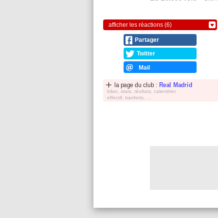
afficher les réactions (6)
Partager
Twitter
Mail
la page du club :
Real Madrid
bilan, stats, réultats, calendrier,
effectif, tranferts, ...