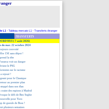
tranger
de L1
-
Tableau mercato L1
-
Transferts étranger
TRANSFERTS
OURD'HUI ( 7 août 2026)
es du mar. 22 octobre 2024
toujours convoité
fre 15€ sans dépot !
eprend la tête
 Fonseca voit un danger
révient le PSG
Morientes sur le racisme
a rejoué !
igeant pour le Classique
 retour au premier plan
 stoppé dans son élan
n craint des espions à Madrid
 évoque le défi de Ben Seghir
 nouvelle pour Yoro
oup de gueule de Bosz !
ent plusieurs semaines