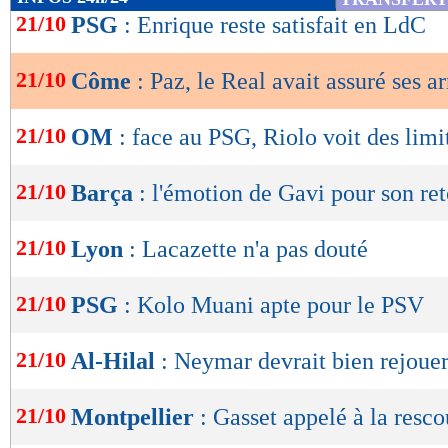
de
21/10
PSG
: Enrique reste satisfait en LdC
lecture
21/10
Côme
: Paz, le Real avait assuré ses ar
OK
21/10
OM
: face au PSG, Riolo voit des limi
21/10
Barça
: l'émotion de Gavi pour son re
21/10
Lyon
: Lacazette n'a pas douté
21/10
PSG
: Kolo Muani apte pour le PSV
21/10
Al-Hilal
: Neymar devrait bien rejouer
21/10
Montpellier
: Gasset appelé à la resco