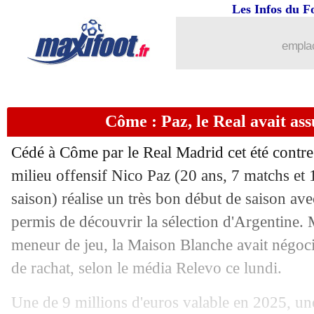
Les Infos du F
21/10
PSV
: Paris, le coup de gueule de Bosz
emplac
21/10
Lille
: Bakker absent plusieurs semain
21/10
Real
: Tchouaméni, Ancelotti prend sa
Côme : Paz, le Real avait ass
21/10
PSG
: Pacho a déjà séduit son monde
Cédé à Côme par le Real Madrid cet été contre 
21/10
Chelsea
: Sanchez, Maresca satisfait 
milieu offensif Nico
Paz
(20 ans, 7 matchs et 1
saison) réalise un très bon début de saison avec 
21/10
Real
: Mbappé, Ancelotti ne fait pas 
permis de découvrir la sélection d'Argentine. 
meneur de jeu, la Maison Blanche avait négoci
21/10
Sondage MF
: Vinicius sera le Ballon
de rachat, selon le média Relevo ce lundi.
21/10
PSG
: Lee se sent bien en numéro 9
Une de 9 millions d'euros valable en 2025, un