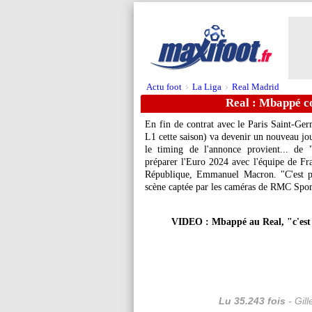
Actu foot
La Liga
Real Madrid
>
>
Real : Mbappé co
En fin de contrat avec le Paris Saint-Ge
L1 cette saison) va devenir un nouveau jo
le timing de l'annonce provient... de 
préparer l'Euro 2024 avec l'équipe de Fra
République, Emmanuel Macron. "C'est pou
scène captée par les caméras de RMC Spor
VIDEO : Mbappé au Real, "c'est 
Lu 35.243 fois
- Gil