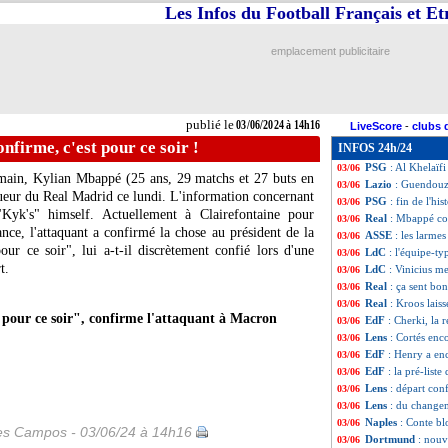
Les Infos du Football Français et E
PSG
: les adieu
03/06
Galatasaray
: Za
03/06
Angleterre
: Sou
03/06
emplacement publicitaire
Naples
: Osimhen
03/06
EdF
: Clauss bluf
03/06
Lens
: Varane, le 
03/06
Chelsea
: Maresca
03/06
publié le
03/06/2024 à 14h16
LiveScore
-
clubs 
ASSE
: le club en
03/06
nfirme, c'est pour ce soir !
INFOS 24h/24
Real
: accord tr
03/06
PSG
: Al Khelaïfi
03/06
rmain, Kylian
Mbappé
(25 ans, 29 matchs et 27 buts en
Lazio
: Guendouzi
03/06
ueur du Real Madrid ce lundi. L'information concernant
PSG
: fin de l'hi
03/06
"Kyk's" himself. Actuellement à Clairefontaine pour
Real
: Mbappé con
03/06
nce, l'attaquant a confirmé la chose au président de la
ASSE
: les larme
03/06
r ce soir", lui a-t-il discrètement confié lors d'une
LdC
: l'équipe-t
03/06
t.
LdC
: Vinicius m
03/06
Real
: ça sent bo
03/06
Real
: Kroos lais
03/06
pour ce soir", confirme l'attaquant à Macron
EdF
: Cherki, la
03/06
Lens
: Cortés enc
03/06
EdF
: Henry a en
03/06
EdF
: la pré-list
03/06
Lens
: départ con
03/06
Lens
: du changem
03/06
Naples
: Conte bl
03/06
les Campos - 03/06/24 à 14h16
Dortmund
: nouv
03/06