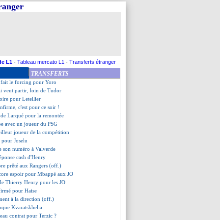
tranger
x d'Hakimi à Mbappé
niolo très convoité
thgate défend Grealish
 préfère Chelsea
fé par Kanté
président calme le jeu
 remplace Pochettino (officiel)
de L1
-
Tableau mercato L1
-
Transferts étranger
fin vendu (officiel)
TRANSFERTS
ouvé pour Lucas Vazquez
 fait le forcing pour Yoro
 veut partir, loin de Tudor
stoire pour Letellier
firme, c'est pour ce soir !
s de Larqué pour la remontée
ype avec un joueur du PSG
eilleur joueur de la compétition
n pour Joselu
se son numéro à Valverde
 réponse cash d'Henry
ore prêté aux Rangers (off.)
core espoir pour Mbappé aux JO
e de Thierry Henry pour les JO
firmé pour Haise
ent à la direction (off.)
oque Kvaratskhelia
eau contrat pour Terzic ?