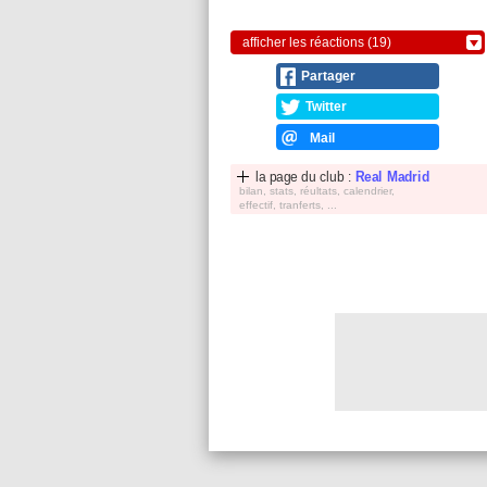
afficher les réactions (19)
Partager
Twitter
Mail
la page du club :
Real Madrid
bilan, stats, réultats, calendrier,
effectif, tranferts, ...