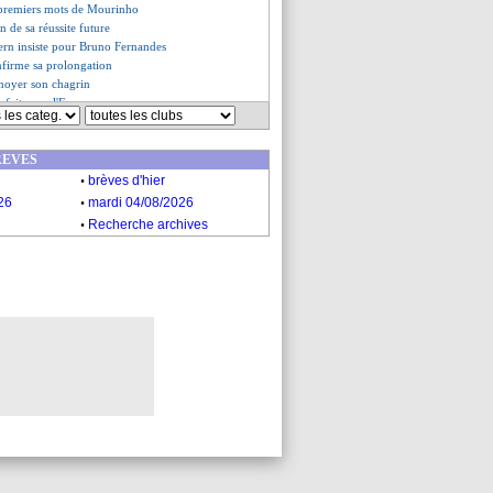
s premiers mots de Mourinho
in de sa réussite future
yern insiste pour Bruno Fernandes
nfirme sa prolongation
 noyer son chagrin
orfait pour l'Euro
es du dim. 2 juin 2024
es du sam. 1 juin 2024
REVES
.
brèves d'hier
.
26
mardi 04/08/2026
.
Recherche archives