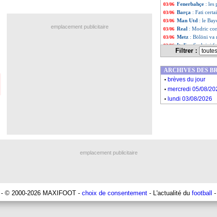
Fenerbahçe
: le
03/06
Barça
: Fati certa
03/06
Man Utd
: le Ba
03/06
emplacement publicitaire
Real
: Modric co
03/06
Metz
: Bölöni va
03/06
Italie
: Scalvini f
03/06
Filtrer :
Liste des brèv
...
Liste des brèv
...
ARCHIVES DES B
.
brèves du jour
.
mercredi 05/08/20
.
lundi 03/08/2026
emplacement publicitaire
- © 2000-2026 MAXIFOOT -
choix de consentement
- L'actualité du
football
-