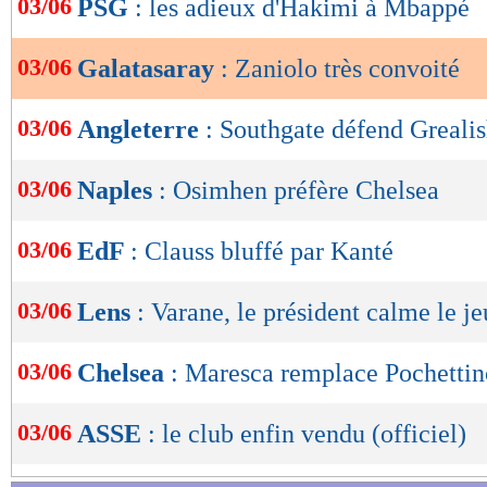
03/06
PSG
: les adieux d'Hakimi à Mbappé
de
lecture
03/06
Galatasaray
: Zaniolo très convoité
OK
03/06
Angleterre
: Southgate défend Greali
03/06
Naples
: Osimhen préfère Chelsea
03/06
EdF
: Clauss bluffé par Kanté
03/06
Lens
: Varane, le président calme le je
03/06
Chelsea
: Maresca remplace Pochettino
03/06
ASSE
: le club enfin vendu (officiel)