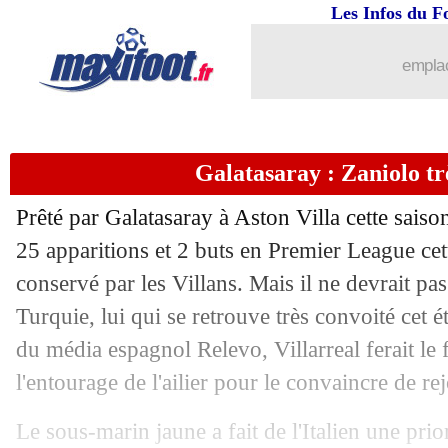
03/06
Lens
: Wahi déjà sur le départ
Les Infos du F
03/06
Lyon
: Lacazette d'accord avec un clu
emplac
03/06
Amical
: l'Allemagne accrochée par l
Galatasaray : Zaniolo tr
03/06
Amical
: l'Angleterre domine la Bosni
Prêté par Galatasaray à Aston Villa cette sais
03/06
Rennes
: Assignon préfère revenir
25 apparitions et 2 buts en Premier League cet
conservé par les Villans. Mais il ne devrait pa
03/06
Real
: Mbappé, le pari de Di Meco
Turquie, lui qui se retrouve très convoité cet é
03/06
PSG
: Skriniar surpris par les rumeurs
du média espagnol Relevo, Villarreal ferait le
l'entourage de l'ailier pour le convaincre de re
03/06
Fenerbahçe
: Arda Güler, le message
Le sous-marin jaune a fait de l'Italien une prior