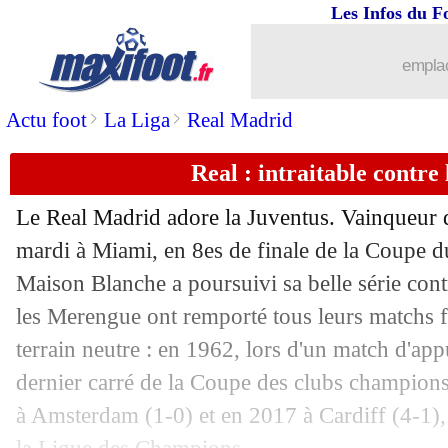
Les Infos du F
emplac
>
>
Actu foot
La Liga
Real Madrid
Real : intraitable contre
Le Real Madrid adore la Juventus. Vainqueur d'
mardi à Miami, en 8es de finale de la Coupe 
Maison Blanche a poursuivi sa belle série contre
les Merengue ont remporté tous leurs matchs 
terrain neutre : en 1962, lors d'un match d'ap
dernier carré de la Coupe des clubs champions
à Amsterdam (1-0) et en 2017 à Cardiff (4-1), 