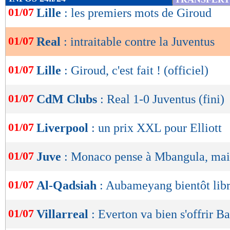
de
01/07
Lille
: les premiers mots de Giroud
lecture
01/07
Real
: intraitable contre la Juventus
OK
01/07
Lille
: Giroud, c'est fait ! (officiel)
01/07
CdM Clubs
: Real 1-0 Juventus (fini)
01/07
Liverpool
: un prix XXL pour Elliott
01/07
Juve
: Monaco pense à Mbangula, mais
01/07
Al-Qadsiah
: Aubameyang bientôt libr
01/07
Villarreal
: Everton va bien s'offrir B