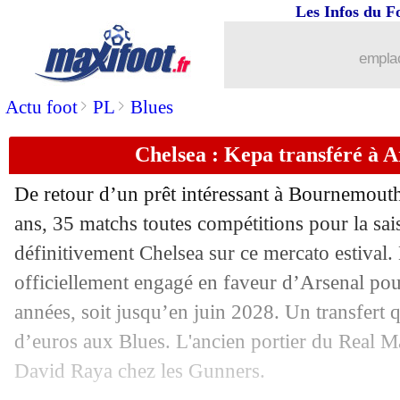
Les Infos du F
01/07
OM
: Newcastle pense aussi à Balerdi
emplac
01/07
CdM Clubs
: Real-Juventus, les comp
>
>
Actu foot
PL
Blues
01/07
PHOTO
: Giroud se trouve bien à Lill
Chelsea : Kepa transféré à Ar
01/07
Lyon
: Veretout a dit oui à Al-Arabi
De retour d’un prêt intéressant à Bournemout
01/07
Neom
: Lacazette a signé (officiel)
ans, 35 matchs toutes compétitions pour la sa
définitivement Chelsea sur ce mercato estival.
01/07
OM
: Rongier refuse de prolonger !
officiellement engagé en faveur d’Arsenal pour
années, soit jusqu’en juin 2028. Un transfert q
01/07
L1
: la LFP annonce sa plateforme (off
d’euros aux Blues. L'ancien portier du Real M
David Raya chez les Gunners.
01/07
Lyon
: Fofana, Nottingham a un accord