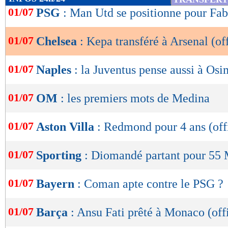
de
01/07
PSG
: Man Utd se positionne pour Fa
lecture
01/07
Chelsea
: Kepa transféré à Arsenal (off
OK
01/07
Naples
: la Juventus pense aussi à Os
01/07
OM
: les premiers mots de Medina
01/07
Aston Villa
: Redmond pour 4 ans (offi
01/07
Sporting
: Diomandé partant pour 55
01/07
Bayern
: Coman apte contre le PSG ?
01/07
Barça
: Ansu Fati prêté à Monaco (offi