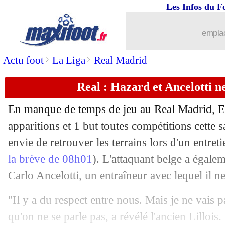
Les Infos du F
14/03
L1
: le TOP 10 des joueurs les plus déc
emplac
14/03
Barça
: Gavi, Liverpool et Man City e
>
>
Actu foot
La Liga
Real Madrid
14/03
Real
: Hazard, Ancelotti confirme leur
Real : Hazard et Ancelotti ne
14/03
EdF
: la CdM, Platini trouve la défait
En manque de temps de jeu au Real Madrid, E
apparitions et 1 but toutes compétitions cette 
14/03
Real
: Benzema de retour face à Liver
envie de retrouver les terrains lors d'un entre
14/03
la brève de 08h01
). L'attaquant belge a égale
EdF (f)
: le PSG prêt à lâcher Prêcheur
Carlo Ancelotti, un entraîneur avec lequel il ne
14/03
CdM 2026
: le nouveau format se dess
"Il y a du respect entre nous. Mais je ne vais p
14/03
Montpellier
: son avenir, Wahi a une 
qu'on ne se parle pas, a révélé l'ancien Lillois