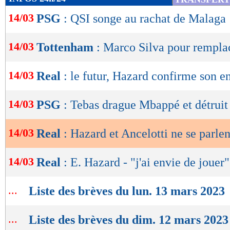
de
14/03
PSG
: QSI songe au rachat de Malaga 
lecture
OK
14/03
Tottenham
: Marco Silva pour rempla
14/03
Real
: le futur, Hazard confirme son e
14/03
PSG
: Tebas drague Mbappé et détruit 
14/03
Real
: Hazard et Ancelotti ne se parlen
14/03
Real
: E. Hazard - "j'ai envie de jouer"
...
Liste des brèves du lun. 13 mars 2023
...
Liste des brèves du dim. 12 mars 2023