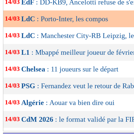
14/03
EdF
: DD-KB9, Ancelotti refuse de s'
de
lecture
14/03
LdC
: Porto-Inter, les compos
OK
14/03
LdC
: Manchester City-RB Leipzig, l
14/03
L1
: Mbappé meilleur joueur de févrie
14/03
Chelsea
: 11 joueurs sur le départ
14/03
PSG
: Fernandez veut le retour de Rab
14/03
Algérie
: Aouar va bien dire oui
14/03
CdM 2026
: le format validé par la FI