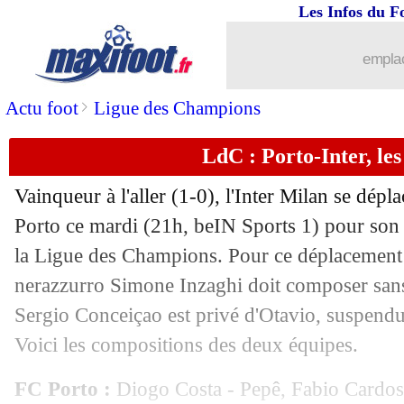
14/03
Leipzig
: le penalty, Henrichs ne com
Les Infos du F
14/03
Man City
: Guardiola encense le géni
emplac
14/03
LdC
: cap des 30 buts, Håland dans l'h
>
Actu foot
Ligue des Champions
LdC : Porto-Inter, le
14/03
Man City
: Twitter en feu pour Håland
Vainqueur à l'aller (1-0), l'Inter Milan se dépl
14/03
Man City
: Håland sur un nuage
Porto ce mardi (21h, beIN Sports 1) pour son 
la Ligue des Champions. Pour ce déplacement 
14/03
LdC
: Porto 0-0 Inter (Inter qualifié)
nerazzurro Simone Inzaghi doit composer sans
14/03
LdC
: un quintuplé, Håland rejoint Me
Sergio Conceiçao est privé d'Otavio, suspendu,
Voici les compositions des deux équipes.
14/03
LdC
: Man City 7-0 Leipzig (Man City
FC Porto :
Diogo Costa - Pepê, Fabio Cardos