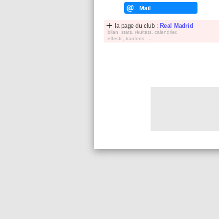
Mail
la page du club :
Real Madrid
bilan, stats, réultats, calendrier,
effectif, tranferts, ...