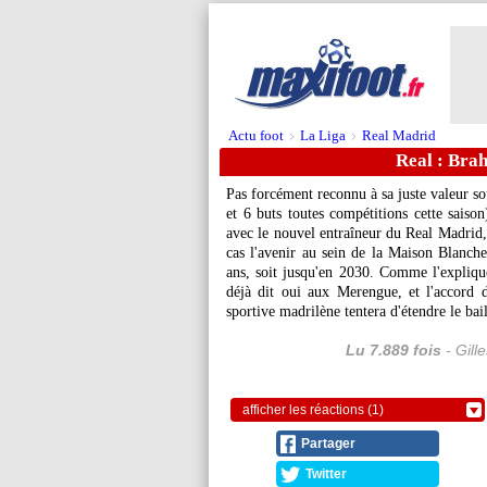
Actu foot
La Liga
Real Madrid
>
>
Real : Bra
Pas forcément reconnu à sa juste valeur s
et 6 buts toutes compétitions cette saiso
avec le nouvel entraîneur du Real Madrid,
cas l'avenir au sein de la Maison Blanche,
ans, soit jusqu'en 2030. Comme l'expliqu
déjà dit oui aux Merengue, et l'accord dé
sportive madrilène tentera d'étendre le ba
Lu 7.889 fois
- Gill
afficher les réactions (1)
Partager
Twitter