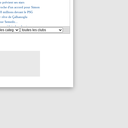
o prévient ses stars
proche d'un accord pour Simon
,8 millions devant le PSG
ay rêve de Çalhanoglu
pour Semedo...
ur suédois dans le viseur
 blinde Nordan Mukiele (off.)
"ils ont sorti 70 M€ pour Kvara"
ste en Turquie pour Salisu
ili intéresse Rennes
classement du groupe B (PSG)
afogo vainqueur, Porto accroché
encore choqué les réseaux !
itique l'arbitrage
es du dim. 15 juin 2025
es du sam. 14 juin 2025