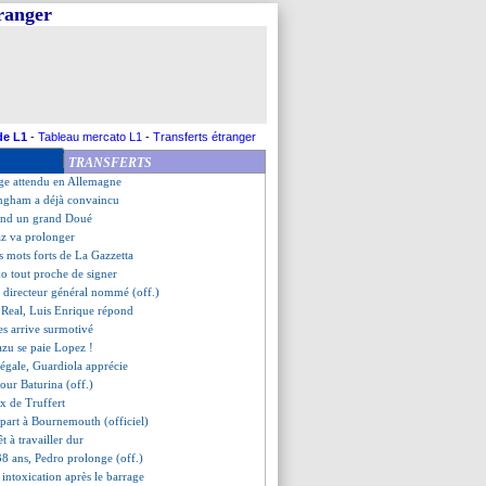
tranger
am accélère pour Kalimuendo
ix prêt à revenir
che de Chelsea pour Fofana
agine champion du monde
 de Salisu fixé
tro nommé (officiel)
ue veut un titre de plus
de L1
-
Tableau mercato L1
-
Transferts étranger
filer à Crystal Palace
TRANSFERTS
ans pitié pour Auckland
age attendu en Allemagne
ingham a déjà convaincu
tend un grand Doué
az va prolonger
es mots forts de La Gazzetta
o tout proche de signer
 directeur général nommé (off.)
e Real, Luis Enrique répond
s arrive surmotivé
azu se paie Lopez !
régale, Guardiola apprécie
 pour Baturina (off.)
ux de Truffert
 part à Bournemouth (officiel)
êt à travailler dur
 38 ans, Pedro prolonge (off.)
 intoxication après le barrage