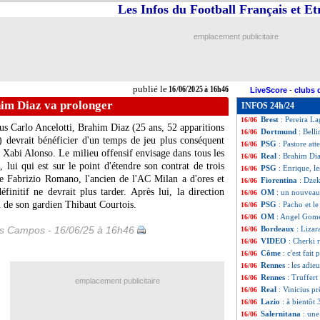
Les Infos du Football Français et E
Rennes
: Tottenh
16/06
Benfica
: João Fél
16/06
Lyon
: une appro
16/06
emplacement publicitaire
EdF
: Koné s'im
16/06
Monaco
: le prix
16/06
Nantes
: Luis Cas
16/06
PSG
: Luis Enriq
16/06
publié le
16/06/2025 à 16h46
LiveScore
-
clubs 
PSV
: Benitez va 
16/06
him Diaz va prolonger
INFOS 24h/24
Bayern
: Olise s
16/06
Brest
: Pereira L
16/06
ous Carlo Ancelotti, Brahim
Diaz
(25 ans, 52 apparitions
Dortmund
: Bell
16/06
n) devrait bénéficier d'un temps de jeu plus conséquent
PSG
: Pastore at
16/06
 Xabi Alonso. Le milieu offensif envisage dans tous les
Real
: Brahim Di
16/06
 lui qui est sur le point d'étendre son contrat de trois
PSG
: Enrique, l
16/06
e Fabrizio Romano, l'ancien de l'AC Milan a d'ores et
Fiorentina
: Dzek
16/06
finitif ne devrait plus tarder. Après lui, la direction
OM
: un nouveau
16/06
il de son gardien Thibaut Courtois.
PSG
: Pacho et l
16/06
OM
: Angel Gome
16/06
es Campos - 16/06/25 à 16h46
Bordeaux
: Lizar
16/06
VIDEO
: Cherki 
16/06
Côme
: c'est fait
16/06
Rennes
: les adie
16/06
Rennes
: Truffert
16/06
emplacement publicitaire
Real
: Vinicius pr
16/06
Lazio
: à bientôt
16/06
Salernitana
: une
16/06