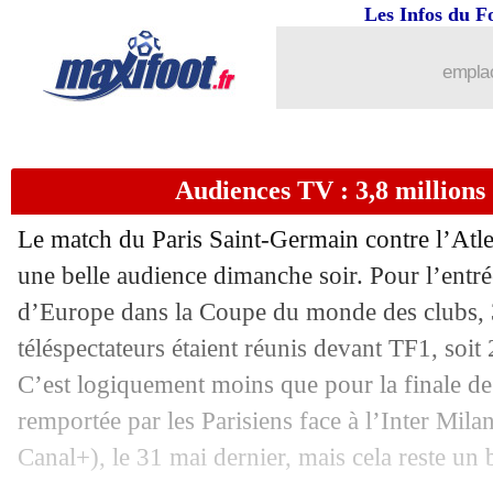
Les Infos du F
16/06
PSG
: Pastore attend un grand Doué
emplac
16/06
Real
: Brahim Diaz va prolonger
16/06
PSG
: Enrique, les mots forts de La G
Audiences TV : 3,8 millions
16/06
Fiorentina
: Dzeko tout proche de sig
Le match du Paris Saint-Germain contre l’Atlet
16/06
OM
: un nouveau directeur général n
une belle audience dimanche soir. Pour l’entr
d’Europe dans la Coupe du monde des clubs, 3
16/06
PSG
: Pacho et le Real, Luis Enrique 
téléspectateurs étaient réunis devant TF1, soi
C’est logiquement moins que pour la finale 
16/06
OM
: Angel Gomes arrive surmotivé
remportée par les Parisiens face à l’Inter Mila
Canal+), le 31 mai dernier, mais cela reste un 
16/06
Bordeaux
: Lizarazu se paie Lopez !