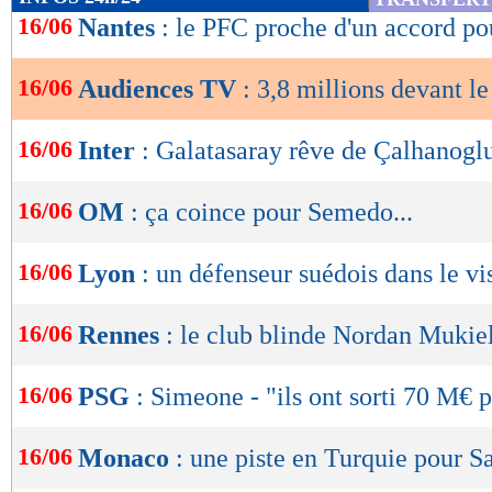
de
16/06
Nantes
: le PFC proche d'un accord p
lecture
16/06
Audiences TV
: 3,8 millions devant l
OK
16/06
Inter
: Galatasaray rêve de Çalhanogl
16/06
OM
: ça coince pour Semedo...
16/06
Lyon
: un défenseur suédois dans le vi
16/06
Rennes
: le club blinde Nordan Mukiel
16/06
PSG
: Simeone - "ils ont sorti 70 M€ 
16/06
Monaco
: une piste en Turquie pour Sa