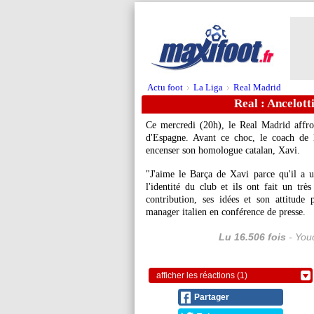
Actu foot
La Liga
Real Madrid
>
>
Real : Ancelott
Ce mercredi (20h), le Real Madrid affr
d'Espagne. Avant ce choc, le coach de 
encenser son homologue catalan, Xavi.
"J'aime le Barça de Xavi parce qu'il a u
l'identité du club et ils ont fait un tr
contribution, ses idées et son attitude 
manager italien en conférence de presse.
Lu 16.506 fois
- Youc
afficher les réactions (1)
Partager