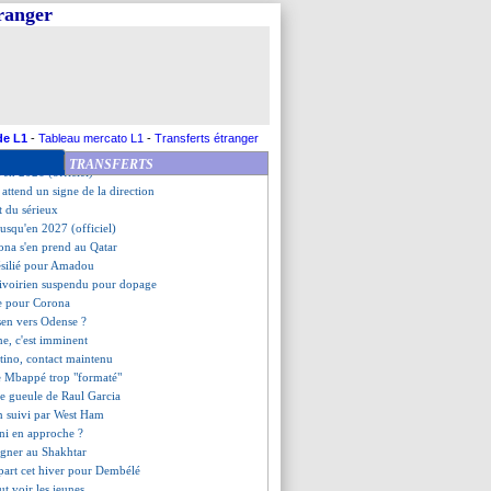
onstat lucide de Conte
tranger
 pas une priorité pour Arsenal
 enfin convaincu ?
te le chambrage de Deschamps
ali ne reprendra pas
by veut franchir un palier
ffre la Tunisie
 Qatar annulé
de L1
-
Tableau mercato L1
-
Transferts étranger
méni, départ l'été prochain ?
TRANSFERTS
u'en 2026 (officiel)
ttend un signe de la direction
t du sérieux
usqu'en 2027 (officiel)
ona s'en prend au Qatar
résilié pour Amadou
n ivoirien suspendu pour dopage
te pour Corona
sen vers Odense ?
ne, c'est imminent
ttino, contact maintenu
e Mbappé trop "formaté"
de gueule de Raul Garcia
n suivi par West Ham
ini en approche ?
igner au Shakhtar
épart cet hiver pour Dembélé
t voir les jeunes