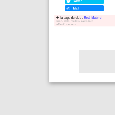
Twitter
Mail
la page du club :
Real Madrid
bilan, stats, réultats, calendrier,
effectif, tranferts, ...