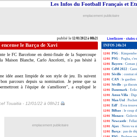
Tottenham
: le c
12/01
Les Infos du Football Français et E
Lyon
: Guimaraes,
12/01
Chelsea
: Rüdiger
12/01
emplacement publicitaire
EdF
: Evra racon
12/01
CAN
: Tunisie-M
12/01
Leverkusen
: Dia
12/01
CAN
: le Mali s'o
12/01
publié le
12/01/2022 à 08h21
PSG
: le stage au
12/01
LiveScore
-
clubs 
Monaco
: Tchoua
12/01
i encense le Barça de Xavi
INFOS 24h/24
Betis
: Fekir jusq
12/01
PSG
: Kimpembe a
12/01
onte le FC Barcelone en demi-finale de la Supercoupe
PSG
: Pogba, c'es
12/01
la Maison Blanche, Carlo Ancelotti, n'a pas hésité à
Bayern
: Coman j
12/01
CdM 2022
: Cant
12/01
Séville
: contrat 
12/01
ne idée assez limpide de son style de jeu. Ils suivent
CAN
: le gardie
12/01
ès bon parcours depuis sa nomination. Je pense que sa
Séville
: ça discu
12/01
permettront à l'équipe de s'améliorer", a expliqué le
Danemark
: Erik
12/01
Aston Villa
: Dig
12/01
Man Utd
: Poche
12/01
ef Touaitia - 12/01/22 à 08h21
EdF
: Evra trouv
12/01
Bilbao
: le coup 
12/01
Monaco
: Golovi
12/01
Newcastle
: Fella
12/01
emplacement publicitaire
Ajax
: Neres va s
12/01
Barça
: pas de d
12/01
PSG
: Bodmer veu
12/01