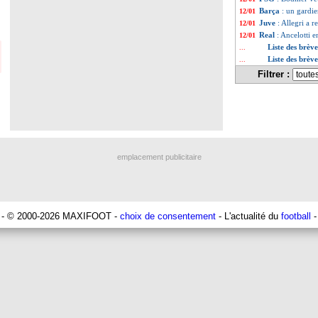
Barça
: un gardi
12/01
Juve
: Allegri a r
12/01
Real
: Ancelotti 
12/01
Liste des brèv
...
Liste des brèv
...
Filtrer :
emplacement publicitaire
- © 2000-2026 MAXIFOOT -
choix de consentement
- L'actualité du
football
-