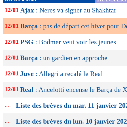
de
12/01
Ajax
: Neres va signer au Shakhtar
lecture
OK
12/01
Barça
: pas de départ cet hiver pour 
12/01
PSG
: Bodmer veut voir les jeunes
12/01
Barça
: un gardien en approche
12/01
Juve
: Allegri a recalé le Real
12/01
Real
: Ancelotti encense le Barça de 
...
Liste des brèves du mar. 11 janvier 20
...
Liste des brèves du lun. 10 janvier 20