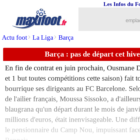
Les Infos du F
12/01
Monaco
: Tchouaméni, départ l'été pr
emplac
12/01
Betis
: Fekir jusqu'en 2026 (officiel)
>
>
Actu foot
La Liga
Barça
12/01
PSG
: Kimpembe attend un signe de la
Barça : pas de départ cet hi
12/01
PSG
: Pogba, c'est du sérieux
En fin de contrat en juin prochain, Ousmane 
et 1 but toutes compétitions cette saison) fait 
12/01
Bayern
: Coman jusqu'en 2027 (officie
bourrique ses dirigeants au FC Barcelone. Sel
12/01
de l'ailier français, Moussa Sissoko, a d'ailleur
CdM 2022
: Cantona s'en prend au Qa
blaugrana qu'un départ durant le mois de janv
12/01
Séville
: contrat résilié pour Amadou
millions d'euros, était inenvisageable. Une dif
le pensionnaire du Camp Nou, impuissant face 
12/01
CAN
: le gardien ivoirien suspendu p