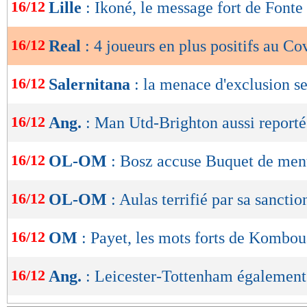
de
16/12
Lille
: Ikoné, le message fort de Fonte
lecture
16/12
Real
: 4 joueurs en plus positifs au Co
OK
16/12
Salernitana
: la menace d'exclusion se
16/12
Ang.
: Man Utd-Brighton aussi reporté
16/12
OL-OM
: Bosz accuse Buquet de ment
16/12
OL-OM
: Aulas terrifié par sa sanctio
16/12
OM
: Payet, les mots forts de Kombou
16/12
Ang.
: Leicester-Tottenham également