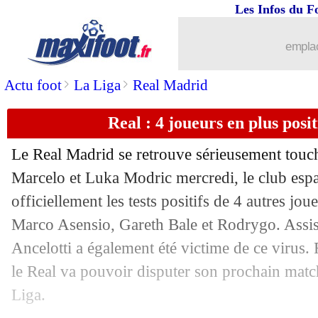
16/12
Barça
: un accord financier avec Agü
Les Infos du F
16/12
PSG
: Mbappé veut tout rafler
emplac
>
>
Actu foot
La Liga
Real Madrid
16/12
Maroc
: Halilhodzic dénonce des pres
Real : 4 joueurs en plus posi
16/12
CdF
: Valenciennes-Strasbourg, les c
Le Real Madrid se retrouve sérieusement touc
16/12
EdF
: Deschamps réagit au tirage de 
Marcelo et Luka Modric mercredi, le club esp
officiellement les tests positifs de 4 autres jo
16/12
Naples
: Manolas retourne à l'Olympia
Marco Asensio, Gareth Bale et Rodrygo. Assis
16/12
PSG
: Ramos de retour à l'entraîneme
Ancelotti a également été victime de ce virus. 
le Real va pouvoir disputer son prochain mat
16/12
LdN
: le tirage complet de la phase de
Liga.