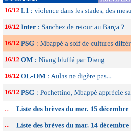
de
16/12
L1
: violence dans les stades, des mesu
lecture
OK
16/12
Inter
: Sanchez de retour au Barça ?
16/12
PSG
: Mbappé a soif de cultures diffé
16/12
OM
: Niang bluffé par Dieng
16/12
OL-OM
: Aulas ne digère pas...
16/12
PSG
: Pochettino, Mbappé apprécie sa
...
Liste des brèves du mer. 15 décembre
...
Liste des brèves du mar. 14 décembre