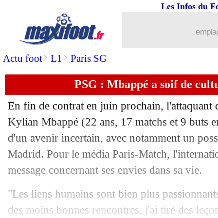
Les Infos du F
16/12
OM
: Payet, les mots forts de Kombou
emplac
16/12
Ang.
: Leicester-Tottenham également
>
>
Actu foot
L1
Paris SG
16/12
LFP
: Labrune réagit aux annonces
PSG : Mbappé a soif de cultu
16/12
Bayern
: Nagelsmann veut prêter Cui
En fin de contrat en juin prochain, l'attaquan
Kylian Mbappé (22 ans, 17 matchs et 9 buts en
16/12
ASSE
: un budget mercato à la hausse
d'un avenir incertain, avec notamment un poss
16/12
Madrid. Pour le média Paris-Match, l'internati
Lille
: Botman, Newcastle fait peur...
message concernant ses envies dans sa vie.
16/12
Barça
: le cardiologue d'Agüero s'exp
"Les liens humains sont bien plus passionnant
16/12
Arsenal
: Tuchel va parler à Aubame
des moins bonnes rencontres, j'ai tiré des leçon