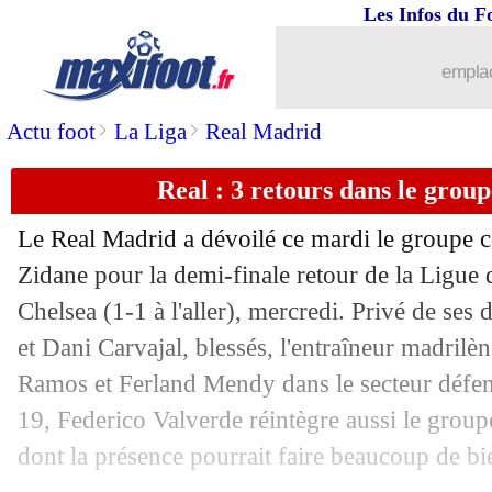
Les Infos du F
04/05
PSG
: Mbappé, Larqué s'agace !
emplac
04/05
PSG
: la stat qui fait peur...
>
>
Actu foot
La Liga
Real Madrid
04/05
PSG
: Courbis veut des Parisiens patie
Real : 3 retours dans le group
04/05
Man Utd
: Roy Keane conseille deux 
Le Real Madrid a dévoilé ce mardi le groupe 
04/05
PSG
: les efforts, Riolo attend une ré
Zidane pour la demi-finale retour de la Ligue
Chelsea (1-1 à l'aller), mercredi. Privé de se
04/05
PSG
: Mbappé devrait débuter sur le b
et Dani Carvajal, blessés, l'entraîneur madrilèn
Ramos et Ferland Mendy dans le secteur défens
04/05
Lorient
: Abergel plaît à Anderlecht
19, Federico Valverde réintègre aussi le group
dont la présence pourrait faire beaucoup de b
04/05
PSG
: la visite de Sir Alex Ferguson