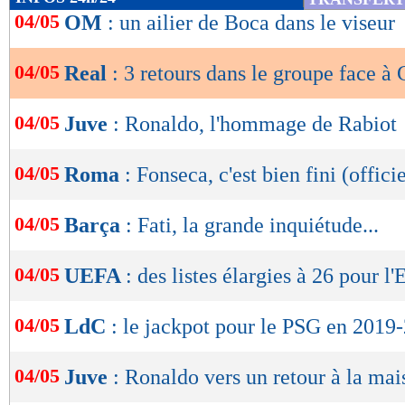
de
04/05
OM
: un ailier de Boca dans le viseur
lecture
04/05
Real
: 3 retours dans le groupe face à
OK
04/05
Juve
: Ronaldo, l'hommage de Rabiot
04/05
Roma
: Fonseca, c'est bien fini (officie
04/05
Barça
: Fati, la grande inquiétude...
04/05
UEFA
: des listes élargies à 26 pour l'
04/05
LdC
: le jackpot pour le PSG en 2019
04/05
Juve
: Ronaldo vers un retour à la mai