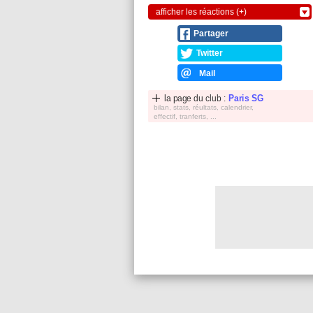
afficher les réactions (+)
Partager
Twitter
Mail
la page du club :
Paris SG
bilan, stats, réultats, calendrier,
effectif, tranferts, ...