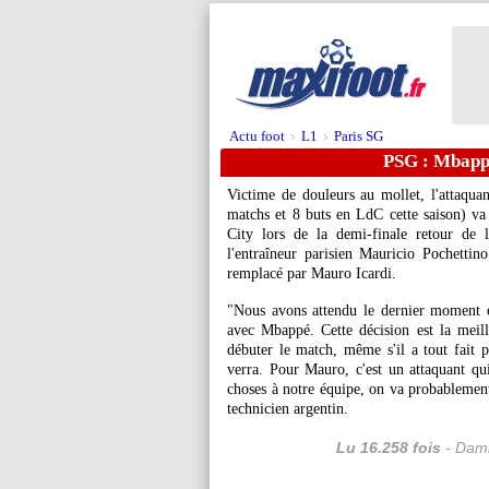
Actu foot
L1
Paris SG
>
>
PSG : Mbappé,
Victime de douleurs au mollet, l'attaqu
matchs et 8 buts en LdC cette saison) va
City lors de la demi-finale retour d
l'entraîneur parisien Mauricio Pochettino 
remplacé par Mauro Icardi.
"Nous avons attendu le dernier moment e
avec Mbappé. Cette décision est la meil
débuter le match, même s'il a tout fait p
verra. Pour Mauro, c'est un attaquant qui
choses à notre équipe, on va probablement 
technicien argentin.
Lu 16.258 fois
- Dami