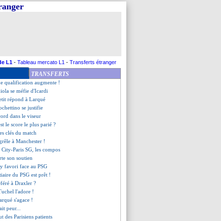
tranger
ge direct pour Di Maria !
enfonce le PSG !
 Tuchel refuse de paniquer
 bien pour la 5e place
punit le PSG !
 penalty annulé pour le PSG...
chambre Mourinho !
de L1
-
Tableau mercato L1
-
Transferts étranger
écieux du TFC
TRANSFERTS
ime de da Fonseca
une qualification augmente !
iola se méfie d'Icardi
etit répond à Larqué
chettino se justifie
cord dans le viseur
est le score le plus parié ?
 ses clés du match
 grêle à Manchester !
 City-Paris SG, les compos
rte son soutien
ty favori face au PSG
stiaire du PSG est prêt !
éféré à Draxler ?
Tuchel l'adore !
rqué s'agace !
ait peur...
t des Parisiens patients