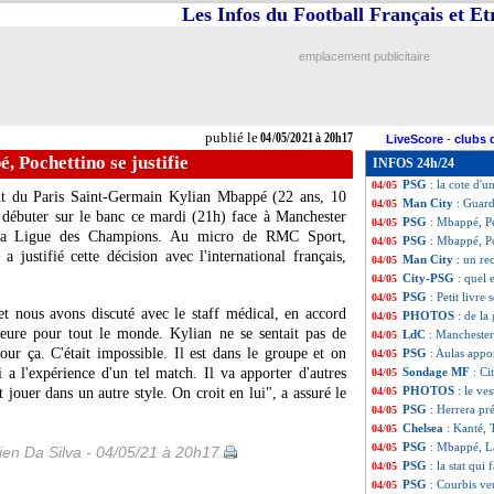
Les Infos du Football Français et E
PSG
: carton rou
04/05
VIDEO
: Mahrez 
04/05
Chelsea
: Ramos,
04/05
emplacement publicitaire
OM
: Roy le sent
04/05
VIDEO
: Mahrez 
04/05
Man City-PSG
:
04/05
Roma
: Ryanair 
04/05
publié le
04/05/2021 à 20h17
LiveScore
-
clubs 
L2
: le succès pr
04/05
 Pochettino se justifie
INFOS 24h/24
PSG
: le vœu ult
04/05
PSG
: la cote d'
04/05
ant du Paris Saint-Germain Kylian Mbappé (22 ans, 10
Man City
: Guard
04/05
 débuter sur le banc ce mardi (21h) face à Manchester
PSG
: Mbappé, P
04/05
e la Ligue des Champions. Au micro de RMC Sport,
PSG
: Mbappé, Po
04/05
a justifié cette décision avec l'international français,
Man City
: un re
04/05
City-PSG
: quel 
04/05
PSG
: Petit livre
04/05
t nous avons discuté avec le staff médical, en accord
PHOTOS
: de la
04/05
leure pour tout le monde. Kylian ne se sentait pas de
LdC
: Manchester
04/05
our ça. C'était impossible. Il est dans le groupe et on
PSG
: Aulas appo
04/05
 a l'expérience d'un tel match. Il va apporter d'autres
Sondage MF
: Ci
04/05
PHOTOS
: le ve
jouer dans un autre style. On croit en lui", a assuré le
04/05
PSG
: Herrera pr
04/05
Chelsea
: Kanté, 
04/05
PSG
: Mbappé, La
04/05
en Da Silva - 04/05/21 à 20h17
PSG
: la stat qui f
04/05
PSG
: Courbis veu
04/05