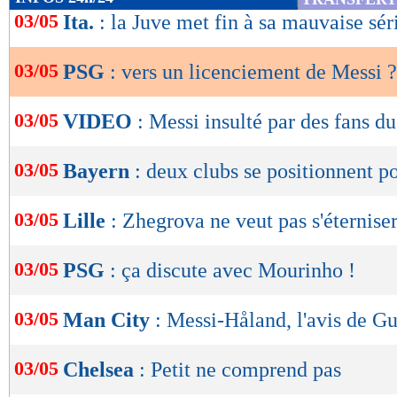
de
03/05
Ita.
: la Juve met fin à sa mauvaise sér
lecture
03/05
PSG
: vers un licenciement de Messi ?
OK
03/05
VIDEO
: Messi insulté par des fans d
03/05
Bayern
: deux clubs se positionnent 
03/05
Lille
: Zhegrova ne veut pas s'éternis
03/05
PSG
: ça discute avec Mourinho !
03/05
Man City
: Messi-Håland, l'avis de G
03/05
Chelsea
: Petit ne comprend pas