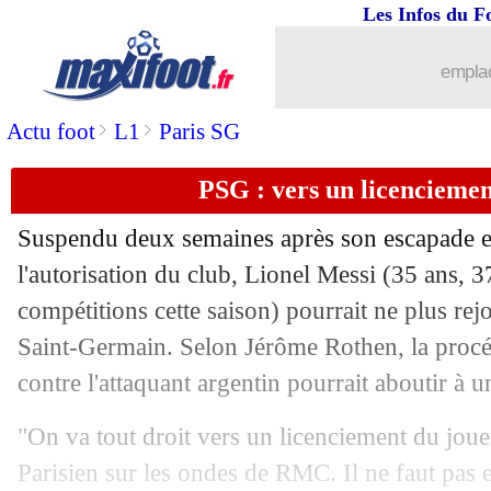
Les Infos du F
emplac
...
brèves d'AUJOURD'HUI ( 6 août 202
>
>
Actu foot
L1
Paris SG
...
Liste des brèves du jeu. 4 mai 2023
PSG : vers un licenciemen
03/05
Esp.
: l'Atletico double le Real
Suspendu deux semaines après son escapade e
03/05
Man City
: record et haie d'honneur 
l'autorisation du club, Lionel
Messi
(35 ans, 37
compétitions cette saison) pourrait ne plus rej
03/05
Nantes
: Kombouaré sent de la peur
Saint-Germain. Selon Jérôme Rothen, la procé
contre l'attaquant argentin pourrait aboutir à u
03/05
Nantes
: M. Coco - "il faut y croire"
"On va tout droit vers un licenciement du joueu
03/05
Ita.
: la Lazio fait patienter Naples
Parisien sur les ondes de RMC. Il ne faut pas